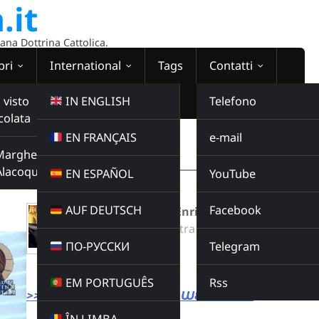
.it
sana Dottrina Cattolica.
bri
International
Tags
Contatti
 visto
IN ENGLISH
Telefono
colata
EN FRANÇAIS
e-mail
WEBRADIO
Margherita
.
00:00:00
Alacoque
EN ESPAÑOL
YouTube
AUF DEUTSCH
Facebook
Catechesi di don Enrico Bernasconi
Radio Domina Nostra
ПО-РУССКИ
Telegram
CATECHESI
Buy this album
EM PORTUGUÊS
Rss
>>> LINK DIRETTO ALLA WEBRADIO