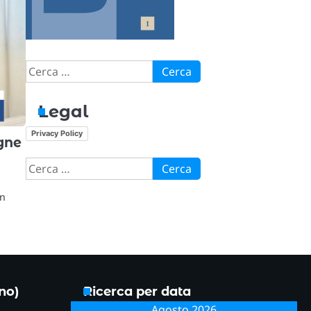
Ricerca
per:
Legal
Privacy Policy
gne
Ricerca
per:
n
un
ono)
Ricerca per data
Agosto 2026