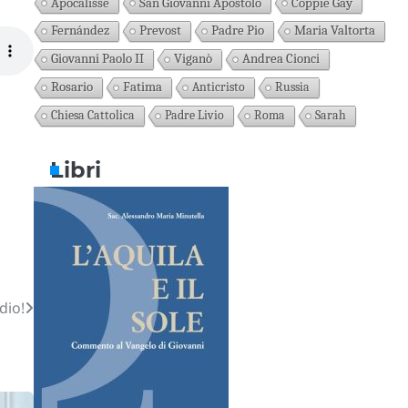
Apocalisse
San Giovanni Apostolo
Coppie Gay
Fernández
Prevost
Padre Pio
Maria Valtorta
Giovanni Paolo II
Viganò
Andrea Cionci
Rosario
Fatima
Anticristo
Russia
Chiesa Cattolica
Padre Livio
Roma
Sarah
Libri
dio!