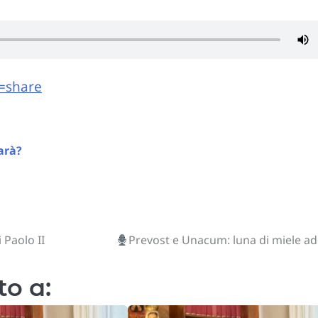
e=share
arà?
 Paolo II
Prevost e Unacum: luna di miele ad
to a: