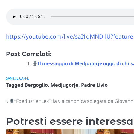
https://youtube.com/live/saI1qMND-lU?featur
Post Correlati:
Il messaggio di Medjugorje oggi: di chi s
SANTI E CAFFÈ
Tagged
Bergoglio
,
Medjugorje
,
Padre Livio
”Foedus” e “Lex”: la via canonica spiegata da Giovanni
Navigazione
articoli
Potresti essere interessa