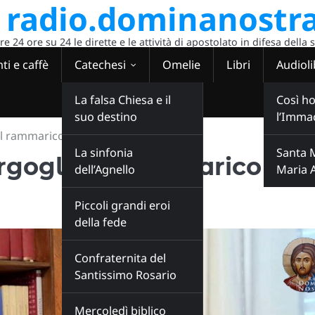
radio.dominanostra
 24 ore su 24 le dirette e le attività di apostolato in difesa della 
ti e caffè
Catechesi
Omelie
Libri
Audioli
La falsa Chiesa e il
Così ho
suo destino
l’Imma
 rammarico di P. Livio”
La sinfonia
Santa 
oglio: il rammarico di P
dell’Agnello
Maria 
Piccoli grandi eroi
della fede
Confraternita del
Santissimo Rosario
Mercoledì biblico