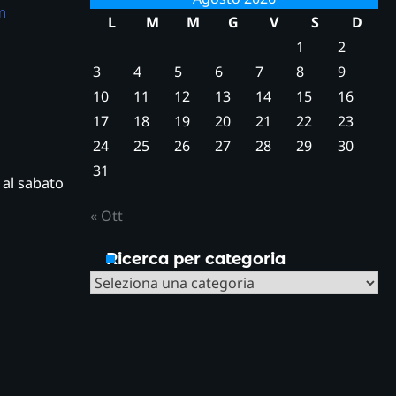
m
L
M
M
G
V
S
D
1
2
3
4
5
6
7
8
9
10
11
12
13
14
15
16
17
18
19
20
21
22
23
24
25
26
27
28
29
30
31
ì al sabato
« Ott
Ricerca per categoria
Ricerca
per
categoria