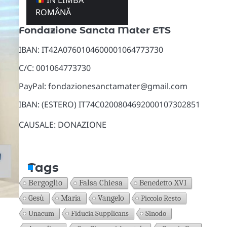
ÎN LIMBA
Donazioni
ROMÂNĂ
Fondazione Sancta Mater ETS
IBAN: IT42A0760104600001064773730
C/C: 001064773730
PayPal: fondazionesanctamater@gmail.com
IBAN: (ESTERO) IT74C0200804692000107302851
CAUSALE: DONAZIONE
Tags
Bergoglio
Falsa Chiesa
Benedetto XVI
Gesù
Maria
Vangelo
Piccolo Resto
Unacum
Fiducia Supplicans
Sinodo