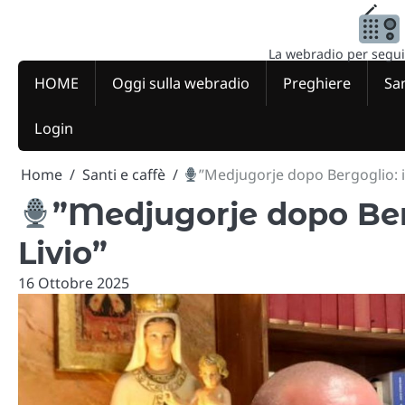
Skip
to
content
La webradio per seguire
HOME
Oggi sulla webradio
Preghiere
San
Login
Home
Santi e caffè
”Medjugorje dopo Bergoglio: il
”Medjugorje dopo Berg
Livio”
16 Ottobre 2025