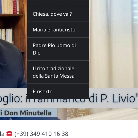
Chiesa, dove vai?
Maria e l’anticristo
Padre Pio uomo di
Dio
Il rito tradizionale
della Santa Messa
È risorto
lla
(+39) 349 410 16 38