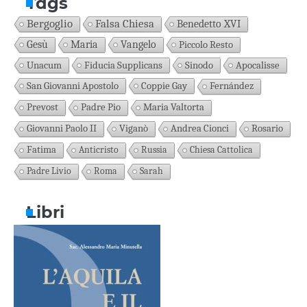
Tags
Bergoglio
Falsa Chiesa
Benedetto XVI
Gesù
Maria
Vangelo
Piccolo Resto
Unacum
Fiducia Supplicans
Sinodo
Apocalisse
San Giovanni Apostolo
Coppie Gay
Fernández
Prevost
Padre Pio
Maria Valtorta
Giovanni Paolo II
Viganò
Andrea Cionci
Rosario
Fatima
Anticristo
Russia
Chiesa Cattolica
Padre Livio
Roma
Sarah
Libri