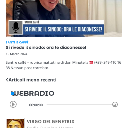
SANTI E CAFFÈ
Si rivede il sinodo: ora le diaconesse!
15 Marzo 2024
Santi e caffè – rubrica mattutina di don Minutella
(+39) 349 410 16
38 Nessun post correlato.
Articoli meno recenti
Navigazione
articoli
WEBRADIO
00:00:00
VIRGO DEI GENETRIX