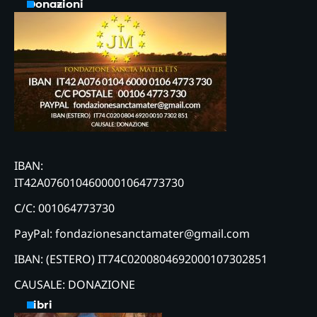
Donazioni
IBAN:
IT42A0760104600001064773730
C/C: 001064773730
PayPal: fondazionesanctamater@gmail.com
IBAN: (ESTERO) IT74C0200804692000107302851
CAUSALE: DONAZIONE
Libri