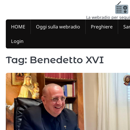
Skip
to
content
La webradio per seguire
HOME
Oggi sulla webradio
Preghiere
San
Login
Tag:
Benedetto XVI