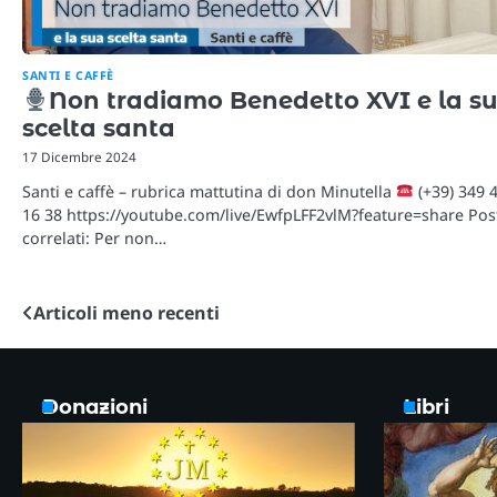
SANTI E CAFFÈ
Non tradiamo Benedetto XVI e la s
scelta santa
17 Dicembre 2024
Santi e caffè – rubrica mattutina di don Minutella
(+39) 349 
16 38 https://youtube.com/live/EwfpLFF2vlM?feature=share Pos
correlati: Per non…
Articoli meno recenti
Navigazione
articoli
Donazioni
Libri