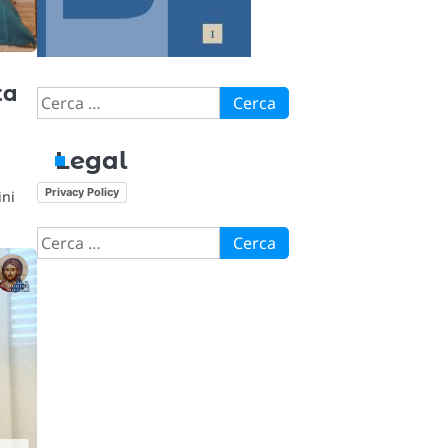
ta
Ricerca
per:
Legal
Privacy Policy
ini
Ricerca
per: