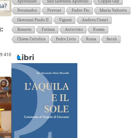
Apocalisse
San Giovanni Apostolo
Coppie Gay
Fernández
Prevost
Padre Pio
Maria Valtorta
Giovanni Paolo II
Viganò
Andrea Cionci
:
Rosario
Fatima
Anticristo
Russia
Chiesa Cattolica
Padre Livio
Roma
Sarah
49 410
Libri