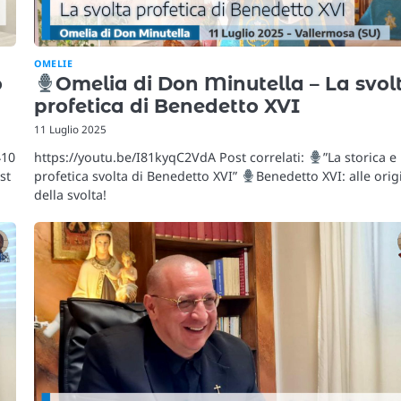
OMELIE
o
Omelia di Don Minutella – La svol
profetica di Benedetto XVI
11 Luglio 2025
410
https://youtu.be/I81kyqC2VdA Post correlati:
”La storica e
st
profetica svolta di Benedetto XVI”
Benedetto XVI: alle orig
della svolta!