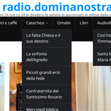
radio.dominanostra
 24 ore su 24 le dirette e le attività di apostolato in difesa della 
ti e caffè
Catechesi
Omelie
Libri
Audioli
La falsa Chiesa e il
Così ho
suo destino
l’Imma
La sinfonia
Santa 
dell’Agnello
Maria 
Piccoli grandi eroi
della fede
Confraternita del
Santissimo Rosario
Mercoledì biblico