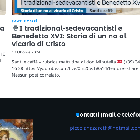
SANTI E CAFFÈ
ua
I tradizional-sedevacantisti e
Benedetto XVI: Storia di un no al
vicario di Cristo
17 Ottobre 2024
410
t
Santi e caffè – rubrica mattutina di don Minutella
(+39) 3
16 38 https://youtube.com/live/0m2Cvzh8a14?feature=share
Nessun post correlato.
Contatti (mail e telef
piccolanazareth@hotmail.co