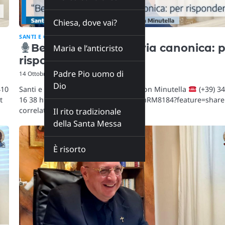
Chiesa, dove vai?
SANTI E CAFFÈ
Benedetto XVI e la via canonica: 
Maria e l’anticristo
rispondere
Padre Pio uomo di
14 Ottobre 2025
Dio
410
Santi e caffè – rubrica mattutina di don Minutella
(+39) 3
t
16 38 https://youtube.com/live/F_GQnRM8184?feature=share
correlati:
Il prossimo…
Il rito tradizionale
della Santa Messa
È risorto