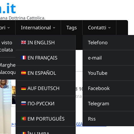
.it
sana Dottrina Cattolica.
bri
International
Tags
Contatti
 visto
IN ENGLISH
Telefono
colata
EN FRANÇAIS
e-mail
WEBRADIO
Margherita
00:00:00
Alacoque
EN ESPAÑOL
YouTube
AUF DEUTSCH
Facebook
Santi e caffè del 28 10 25
Radio Domina Nostra
ПО-РУССКИ
Telegram
SANTI E CAFFE
Buy this album
EM PORTUGUÊS
Rss
>>> LINK DIRETTO ALLA WEBRADIO