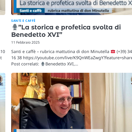
SANTI E CAFFÈ
”La storica e profetica svolta di
Benedetto XVI”
11 Febbraio 2025
Santi e caffè – rubrica mattutina di don Minutella
(+39) 3
410
16 38 https://youtube.com/live/K9QnWEaZwgY?feature=shar
t
Post correlati:
Benedetto XVI,…