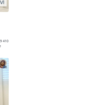
49 410
e