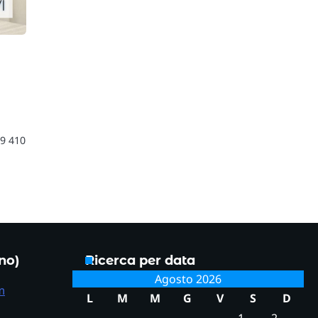
49 410
ono)
Ricerca per data
Agosto 2026
m
L
M
M
G
V
S
D
1
2