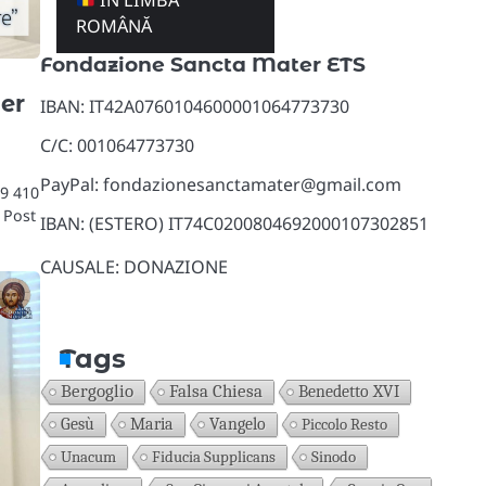
ÎN LIMBA
Donazioni
ROMÂNĂ
Fondazione Sancta Mater ETS
per
IBAN: IT42A0760104600001064773730
C/C: 001064773730
PayPal: fondazionesanctamater@gmail.com
49 410
 Post
IBAN: (ESTERO) IT74C0200804692000107302851
CAUSALE: DONAZIONE
Tags
Bergoglio
Falsa Chiesa
Benedetto XVI
Gesù
Maria
Vangelo
Piccolo Resto
Unacum
Fiducia Supplicans
Sinodo