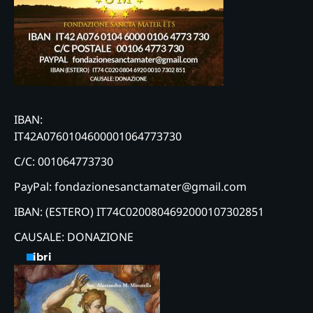
IBAN:
IT42A0760104600001064773730
C/C: 001064773730
PayPal: fondazionesanctamater@gmail.com
IBAN: (ESTERO) IT74C0200804692000107302851
CAUSALE: DONAZIONE
Libri