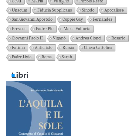
Gesù
Maria
Vangelo
Piccolo Resto
Unacum
Fiducia Supplicans
Sinodo
Apocalisse
San Giovanni Apostolo
Coppie Gay
Fernández
Prevost
Padre Pio
Maria Valtorta
Giovanni Paolo II
Viganò
Andrea Cionci
Rosario
Fatima
Anticristo
Russia
Chiesa Cattolica
Padre Livio
Roma
Sarah
Libri