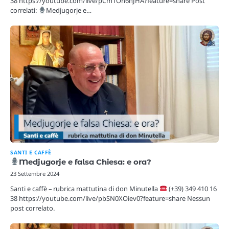
38 https://youtube.com/live/pCm1Oh6nJHA?feature=share Post
correlati:
Medjugorje e…
SANTI E CAFFÈ
Medjugorje e falsa Chiesa: e ora?
23 Settembre 2024
Santi e caffè – rubrica mattutina di don Minutella
(+39) 349 410 16
38 https://youtube.com/live/pbSN0XOiev0?feature=share Nessun
post correlato.