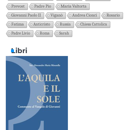
Prevost
Padre Pio
Maria Valtorta
Giovanni Paolo II
Viganò
Andrea Cionci
Rosario
Fatima
Anticristo
Russia
Chiesa Cattolica
Padre Livio
Roma
Sarah
Libri