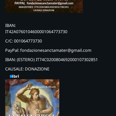
IBAN:
IT42A0760104600001064773730
C/C: 001064773730
PayPal: fondazionesanctamater@gmail.com
IBAN: (ESTERO) IT74C0200804692000107302851
CAUSALE: DONAZIONE
Libri