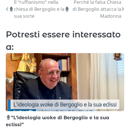
Il “ruffianismo” nella
Perché la falsa Chiesa
Navigazione
chiesa di Bergoglio e la
di Bergoglio attacca la
articoli
sua sorte
Madonna
Potresti essere interessato
a:
”L’ideologia woke di Bergoglio e la sua
eclissi”