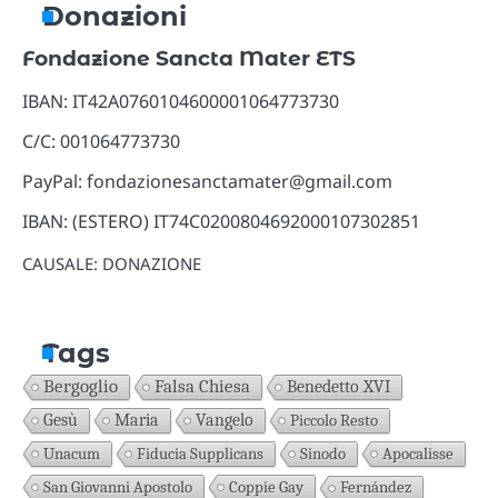
Donazioni
Fondazione Sancta Mater ETS
IBAN: IT42A0760104600001064773730
C/C: 001064773730
PayPal: fondazionesanctamater@gmail.com
IBAN: (ESTERO) IT74C0200804692000107302851
CAUSALE: DONAZIONE
Tags
Bergoglio
Falsa Chiesa
Benedetto XVI
Gesù
Maria
Vangelo
Piccolo Resto
Unacum
Fiducia Supplicans
Sinodo
Apocalisse
San Giovanni Apostolo
Coppie Gay
Fernández