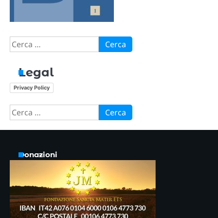
Ricerca
per:
Legal
Privacy Policy
Ricerca
per:
Donazioni