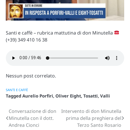
Santi e caffè – rubrica mattutina di don Minutella
(+39) 349 410 16 38
Nessun post correlato.
SANTI E CAFFÈ
Tagged
Aurelio Porfiri
,
Oliver Eight
,
Tosatti
,
Valli
Conversazione di don
Intervento di don Minutella
Navigazione
Minutella con il dott.
prima della preghiera del
articoli
Andrea Cionci
Terzo Santo Rosario