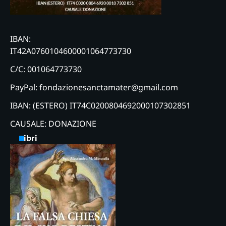
IBAN:
IT42A0760104600001064773730
C/C: 001064773730
PayPal: fondazionesanctamater@gmail.com
IBAN: (ESTERO) IT74C0200804692000107302851
CAUSALE: DONAZIONE
Libri