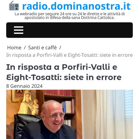
radio.dominanostra.it
Skip
to
La webradio per seguire 24 ore su 24 le dirette e le attività di
apostolato in difesa della sana Dottrina Cattolica.
content
Home
Santi e caffè
In risposta a Porfiri-Valli e Eight-Tosatti: siete in errore
In risposta a Porfiri-Valli e
Eight-Tosatti: siete in errore
8 Gennaio 2024