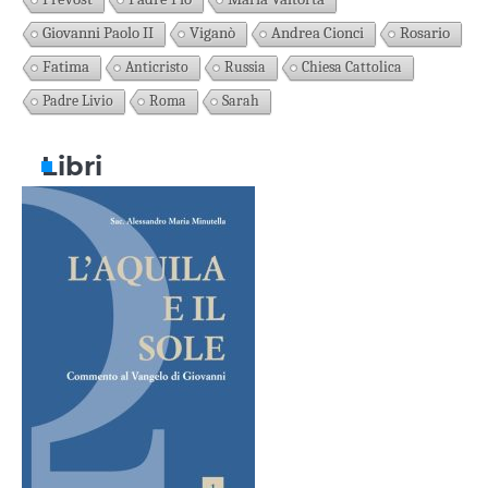
Giovanni Paolo II
Viganò
Andrea Cionci
Rosario
Fatima
Anticristo
Russia
Chiesa Cattolica
Padre Livio
Roma
Sarah
Libri