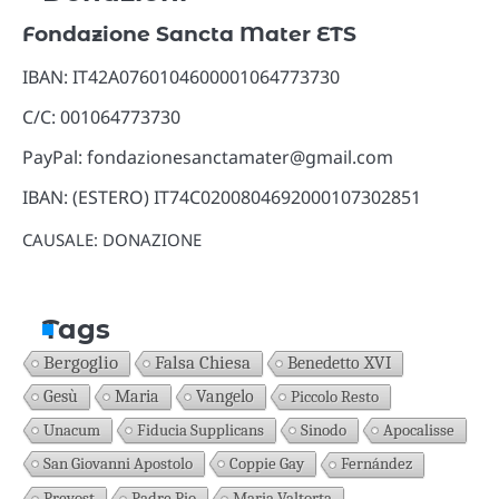
Fondazione Sancta Mater ETS
IBAN: IT42A0760104600001064773730
C/C: 001064773730
PayPal: fondazionesanctamater@gmail.com
IBAN: (ESTERO) IT74C0200804692000107302851
CAUSALE: DONAZIONE
Tags
Bergoglio
Falsa Chiesa
Benedetto XVI
Gesù
Maria
Vangelo
Piccolo Resto
Unacum
Fiducia Supplicans
Sinodo
Apocalisse
San Giovanni Apostolo
Coppie Gay
Fernández
Prevost
Padre Pio
Maria Valtorta