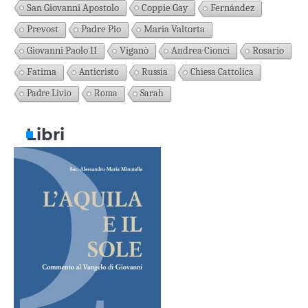
San Giovanni Apostolo
Coppie Gay
Fernández
Prevost
Padre Pio
Maria Valtorta
Giovanni Paolo II
Viganò
Andrea Cionci
Rosario
Fatima
Anticristo
Russia
Chiesa Cattolica
Padre Livio
Roma
Sarah
Libri