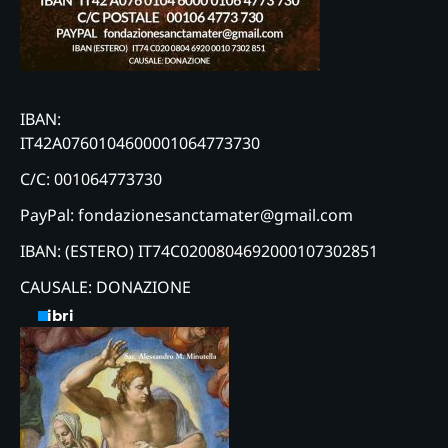
IBAN:
IT42A0760104600001064773730
C/C: 001064773730
PayPal: fondazionesanctamater@gmail.com
IBAN: (ESTERO) IT74C0200804692000107302851
CAUSALE: DONAZIONE
Libri