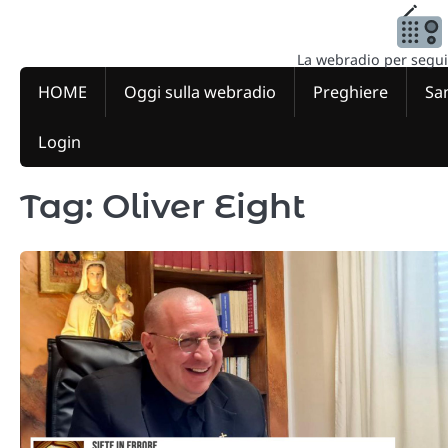
Skip
to
content
La webradio per seguire
HOME
Oggi sulla webradio
Preghiere
San
Login
Tag:
Oliver Eight