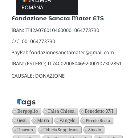
ÎN LIMBA
Donazioni
ROMÂNĂ
Fondazione Sancta Mater ETS
IBAN: IT42A0760104600001064773730
C/C: 001064773730
PayPal: fondazionesanctamater@gmail.com
IBAN: (ESTERO) IT74C0200804692000107302851
CAUSALE: DONAZIONE
Tags
Bergoglio
Falsa Chiesa
Benedetto XVI
Gesù
Maria
Vangelo
Piccolo Resto
Unacum
Fiducia Supplicans
Sinodo