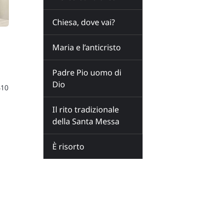
Chiesa, dove vai?
Maria e l’anticristo
Padre Pio uomo di
Dio
410
Il rito tradizionale
della Santa Messa
È risorto