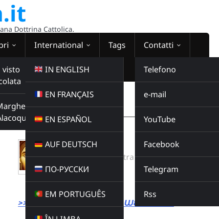
.it
sana Dottrina Cattolica.
bri
International
Tags
Contatti
 visto
IN ENGLISH
Telefono
colata
EN FRANÇAIS
e-mail
WEBRADIO
Margherita
00:00:00
Alacoque
EN ESPAÑOL
YouTube
AUF DEUTSCH
Facebook
CUORE DI CRISTO
Radio Domina Nostra
ПО-РУССКИ
Telegram
MUSICA
Buy this album
EM PORTUGUÊS
Rss
>>> LINK DIRETTO ALLA WEBRADIO