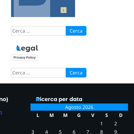
Ricerca
per:
Legal
Privacy Policy
Ricerca
per:
ono)
Ricerca per data
Agosto 2026
m
L
M
M
G
V
S
D
1
2
3
4
5
6
7
8
9