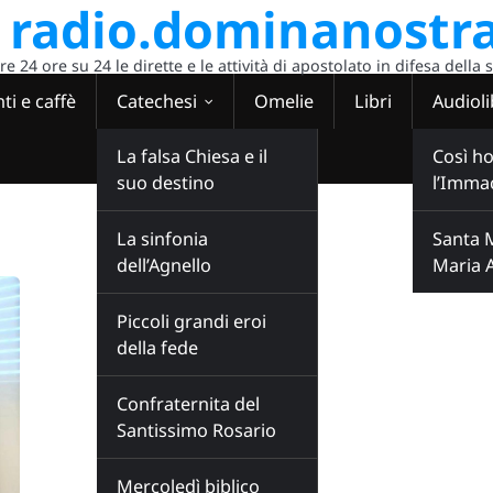
radio.dominanostra
 24 ore su 24 le dirette e le attività di apostolato in difesa della 
ti e caffè
Catechesi
Omelie
Libri
Audioli
La falsa Chiesa e il
Così ho
suo destino
l’Imma
La sinfonia
Santa 
dell’Agnello
Maria 
Piccoli grandi eroi
della fede
Confraternita del
Santissimo Rosario
Mercoledì biblico