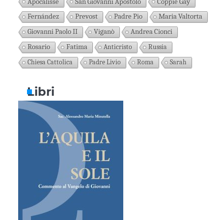
Apocalisse
San Giovanni Apostolo
Coppie Gay
Fernández
Prevost
Padre Pio
Maria Valtorta
Giovanni Paolo II
Viganò
Andrea Cionci
Rosario
Fatima
Anticristo
Russia
Chiesa Cattolica
Padre Livio
Roma
Sarah
Libri