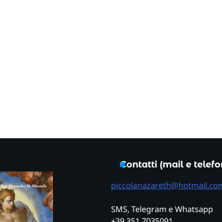
Contatti (mail e telef
piccolanazareth@hotmail.co
SMS, Telegram e Whatsapp
+39 351 7035091