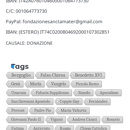
IBAN: IT42A0760104600001064773730
C/C: 001064773730
PayPal: fondazionesanctamater@gmail.com
IBAN: (ESTERO) IT74C0200804692000107302851
CAUSALE: DONAZIONE
Tags
Bergoglio
Falsa Chiesa
Benedetto XVI
Gesù
Maria
Vangelo
Piccolo Resto
Unacum
Fiducia Supplicans
Sinodo
Apocalisse
San Giovanni Apostolo
Coppie Gay
Fernández
Prevost
Padre Pio
Maria Valtorta
Giovanni Paolo II
Viganò
Andrea Cionci
Rosario
Fatima
Anticristo
Russia
Chiesa Cattolica