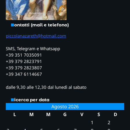
Contatti (mail e telefono)
piccolanazareth@hotmail.com
SMS, Telegram e Whatsapp
+39 351 7035091
+39 379 2823791
+39 379 2823807
+39 347 6114667
dalle 9,30 alle 12,30 dal lunedì al sabato
Ricerca per data
Agosto 2026
L
M
M
G
V
S
D
1
2