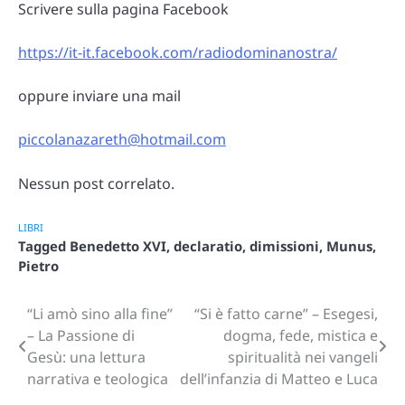
Scrivere sulla pagina Facebook
https://it-it.facebook.com/radiodominanostra/
oppure inviare una mail
piccolanazareth@hotmail.com
Nessun post correlato.
LIBRI
Tagged
Benedetto XVI
,
declaratio
,
dimissioni
,
Munus
,
Pietro
“Li amò sino alla fine”
“Si è fatto carne” – Esegesi,
Navigazione
– La Passione di
dogma, fede, mistica e
articoli
Gesù: una lettura
spiritualità nei vangeli
narrativa e teologica
dell’infanzia di Matteo e Luca