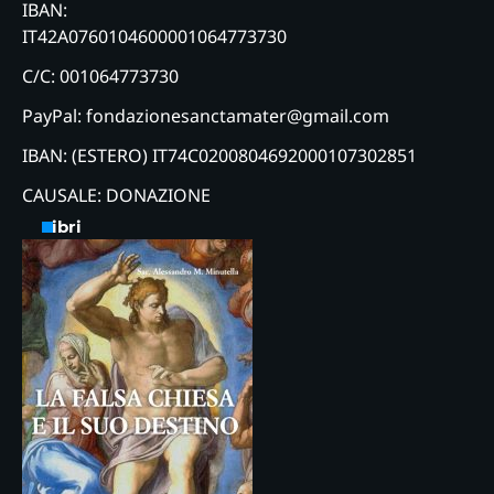
IBAN:
IT42A0760104600001064773730
C/C: 001064773730
PayPal: fondazionesanctamater@gmail.com
IBAN: (ESTERO) IT74C0200804692000107302851
CAUSALE: DONAZIONE
Libri