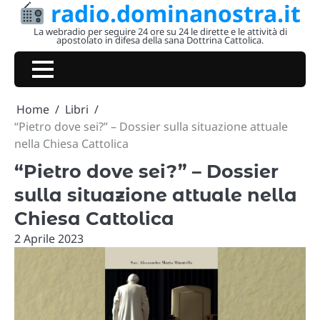
radio.dominanostra.it
Skip
to
La webradio per seguire 24 ore su 24 le dirette e le attività di
apostolato in difesa della sana Dottrina Cattolica.
content
Home
Libri
“Pietro dove sei?” – Dossier sulla situazione attuale
nella Chiesa Cattolica
“Pietro dove sei?” – Dossier
sulla situazione attuale nella
Chiesa Cattolica
2 Aprile 2023