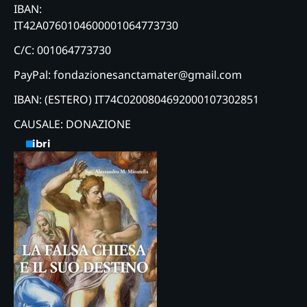
IBAN:
IT42A0760104600001064773730
C/C: 001064773730
PayPal: fondazionesanctamater@gmail.com
IBAN: (ESTERO) IT74C0200804692000107302851
CAUSALE: DONAZIONE
Libri