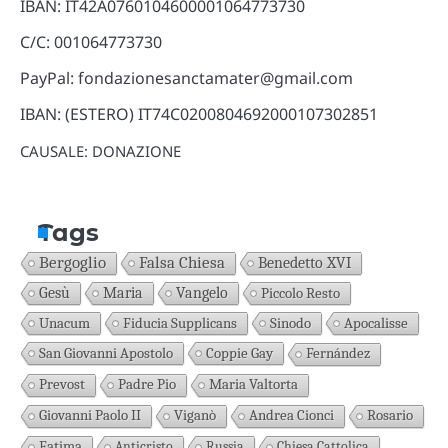
IBAN: IT42A0760104600001064773730
C/C: 001064773730
PayPal: fondazionesanctamater@gmail.com
IBAN: (ESTERO) IT74C0200804692000107302851
CAUSALE: DONAZIONE
Tags
Bergoglio
Falsa Chiesa
Benedetto XVI
Gesù
Maria
Vangelo
Piccolo Resto
Unacum
Fiducia Supplicans
Sinodo
Apocalisse
San Giovanni Apostolo
Coppie Gay
Fernández
Prevost
Padre Pio
Maria Valtorta
Giovanni Paolo II
Viganò
Andrea Cionci
Rosario
Fatima
Anticristo
Russia
Chiesa Cattolica