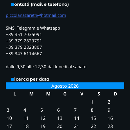
Contatti (mail e telefono)
piccolanazareth@hotmail.com
SMS, Telegram e Whatsapp
+39 351 7035091
+39 379 2823791
+39 379 2823807
+39 347 6114667
dalle 9,30 alle 12,30 dal lunedì al sabato
Ricerca per data
Agosto 2026
L
M
M
G
V
S
D
1
2
3
4
5
6
7
8
9
10
11
12
13
14
15
16
17
18
19
20
21
22
23