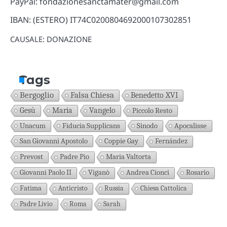
PayPal: fondazionesanctamater@gmail.com
IBAN: (ESTERO) IT74C0200804692000107302851
CAUSALE: DONAZIONE
Tags
Bergoglio
Falsa Chiesa
Benedetto XVI
Gesù
Maria
Vangelo
Piccolo Resto
Unacum
Fiducia Supplicans
Sinodo
Apocalisse
San Giovanni Apostolo
Coppie Gay
Fernández
Prevost
Padre Pio
Maria Valtorta
Giovanni Paolo II
Viganò
Andrea Cionci
Rosario
Fatima
Anticristo
Russia
Chiesa Cattolica
Padre Livio
Roma
Sarah