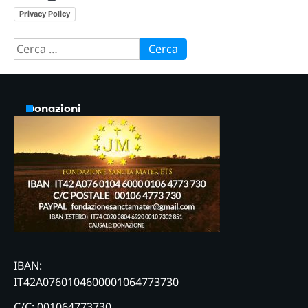
Privacy Policy
Ricerca
per:
Donazioni
IBAN:
IT42A0760104600001064773730
C/C: 001064773730