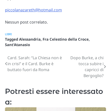
piccolanazareth@hotmail.com
Nessun post correlato.
LIBRI
Tagged
Alessandria
,
Fra Celestino della Croce
,
Sant'Atanasio
Card. Sarah: “La Chiesa non è
Dopo Burke, a chi
Navigazione
in crisi” e il Card. Burke è
tocca subire i
articoli
buttato fuori da Roma
capricci di
Bergoglio?
Potresti essere interessato
a: