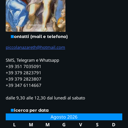
Contatti (mail e telefono)
piccolanazareth@hotmail.com
SMS, Telegram e Whatsapp
+39 351 7035091
+39 379 2823791
+39 379 2823807
+39 347 6114667
dalle 9,30 alle 12,30 dal lunedì al sabato
Ricerca per data
Agosto 2026
L
M
M
G
V
S
D