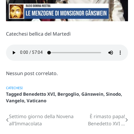
Catechesi bellica del Martedì
Nessun post correlato.
CATECHESI
Tagged
Benedetto XVI
,
Bergoglio
,
Gänswein
,
Sinodo
,
Vangelo
,
Vaticano
Settimo giorno della Novena
È rimasto papa!
Navigazione
all’Immacolata
Benedetto XVI …
articoli