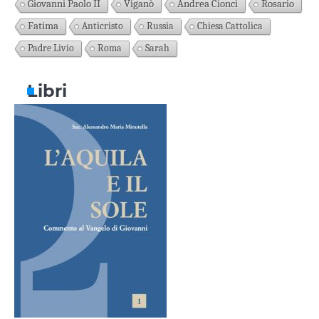
Giovanni Paolo II
Viganò
Andrea Cionci
Rosario
Fatima
Anticristo
Russia
Chiesa Cattolica
Padre Livio
Roma
Sarah
Libri