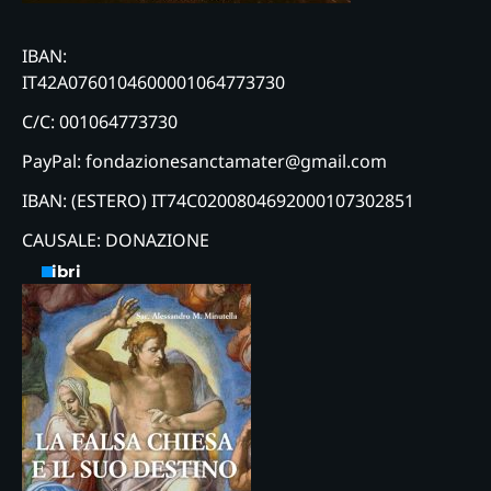
IBAN:
IT42A0760104600001064773730
C/C: 001064773730
PayPal: fondazionesanctamater@gmail.com
IBAN: (ESTERO) IT74C0200804692000107302851
CAUSALE: DONAZIONE
Libri