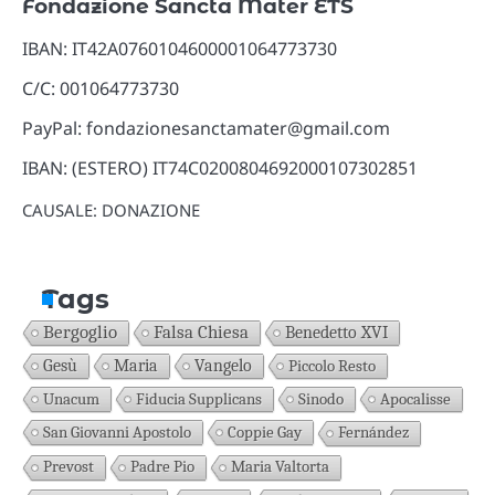
Fondazione Sancta Mater ETS
IBAN: IT42A0760104600001064773730
C/C: 001064773730
PayPal: fondazionesanctamater@gmail.com
IBAN: (ESTERO) IT74C0200804692000107302851
CAUSALE: DONAZIONE
Tags
Bergoglio
Falsa Chiesa
Benedetto XVI
Gesù
Maria
Vangelo
Piccolo Resto
Unacum
Fiducia Supplicans
Sinodo
Apocalisse
San Giovanni Apostolo
Coppie Gay
Fernández
Prevost
Padre Pio
Maria Valtorta