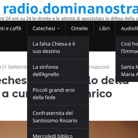
radio.dominanostra
 24 ore su 24 le dirette e le attività di apostolato in difesa della 
ti e caffè
Catechesi
Omelie
Libri
Audioli
La falsa Chiesa e il
Così ho
suo destino
l’Imma
a (1 Settembre) a cura di don Enrico Bernasconi
La sinfonia
Santa 
dell’Agnello
Maria 
echesi sul Vangelo della
Piccoli grandi eroi
a cura di don Enrico
della fede
Confraternita del
Santissimo Rosario
Mercoledì biblico