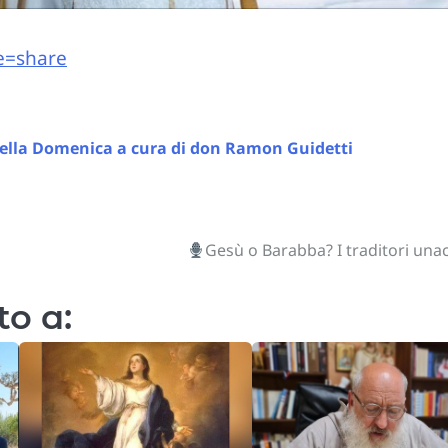
e=share
 della Domenica a cura di don Ramon Guidetti
Gesù o Barabba? I traditori un
to a: