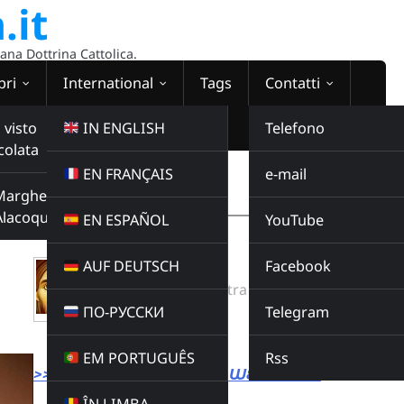
.it
sana Dottrina Cattolica.
bri
International
Tags
Contatti
 visto
IN ENGLISH
Telefono
colata
EN FRANÇAIS
e-mail
WEBRADIO
Margherita
00:00:00
Alacoque
EN ESPAÑOL
YouTube
AUF DEUTSCH
Facebook
CON TE MARIA
Radio Domina Nostra
ПО-РУССКИ
Telegram
MUSICA
Buy this album
EM PORTUGUÊS
Rss
>>> LINK DIRETTO ALLA WEBRADIO