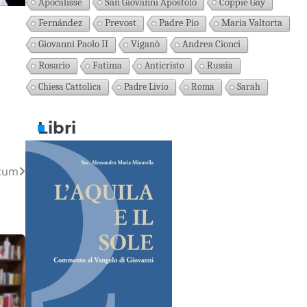
Apocalisse
San Giovanni Apostolo
Coppie Gay
Fernández
Prevost
Padre Pio
Maria Valtorta
Giovanni Paolo II
Viganò
Andrea Cionci
Rosario
Fatima
Anticristo
Russia
Chiesa Cattolica
Padre Livio
Roma
Sarah
Libri
acum