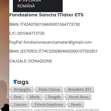
ÎN LIMBA
Donazioni
ROMÂNĂ
Fondazione Sancta Mater ETS
IBAN: IT42A0760104600001064773730
C/C: 001064773730
PayPal: fondazionesanctamater@gmail.com
IBAN: (ESTERO) IT74C0200804692000107302851
CAUSALE: DONAZIONE
Tags
Bergoglio
Falsa Chiesa
Benedetto XVI
Gesù
Maria
Vangelo
Piccolo Resto
Unacum
Fiducia Supplicans
Sinodo