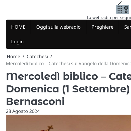
Skip
to
content
La webradio per seguire
HOME
Oggi sulla webradio
Preghiere
San
Login
Home
Catechesi
Mercoledì biblico – Catechesi sul Vangelo della Domenic
Mercoledì biblico – Cat
Domenica (1 Settembre) 
Bernasconi
28 Agosto 2024