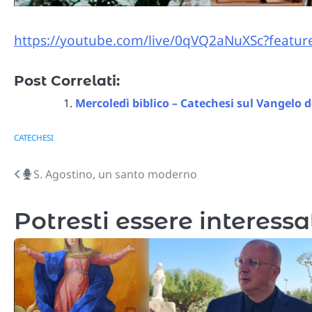
https://youtube.com/live/0qVQ2aNuXSc?featur
Post Correlati:
Mercoledì biblico – Catechesi sul Vangelo
CATECHESI
S. Agostino, un santo moderno
Navigazione
articoli
Potresti essere interessa