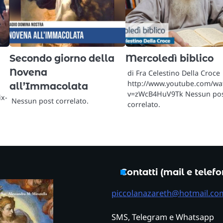
Secondo giorno della
Mercoledì biblico
Novena
di Fra Celestino Della Croce
http://www.youtube.com/wa
all’Immacolata
v=zWcB4HuV9Tk Nessun po
ix-
Nessun post correlato.
correlato.
:
Contatti (mail e telef
piccolanazareth@hotmail.co
SMS, Telegram e Whatsapp