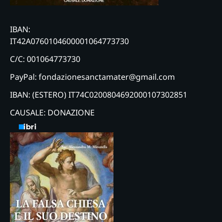
IBAN:
IT42A0760104600001064773730
C/C: 001064773730
PayPal: fondazionesanctamater@gmail.com
IBAN: (ESTERO) IT74C0200804692000107302851
CAUSALE: DONAZIONE
Libri