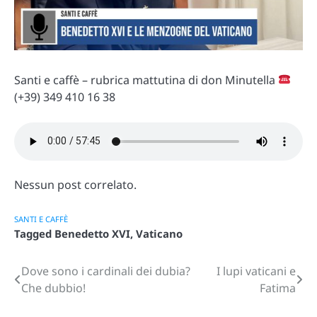
Santi e caffè – rubrica mattutina di don Minutella
(+39) 349 410 16 38
Nessun post correlato.
SANTI E CAFFÈ
Tagged
Benedetto XVI
,
Vaticano
Dove sono i cardinali dei dubia?
I lupi vaticani e
Navigazione
Che dubbio!
Fatima
articoli