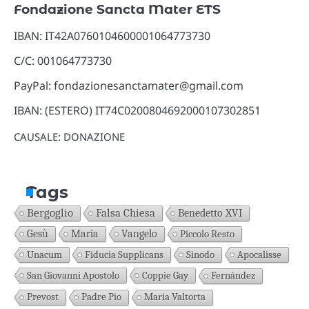
Fondazione Sancta Mater ETS
IBAN: IT42A0760104600001064773730
C/C: 001064773730
PayPal: fondazionesanctamater@gmail.com
IBAN: (ESTERO) IT74C0200804692000107302851
CAUSALE: DONAZIONE
Tags
Bergoglio
Falsa Chiesa
Benedetto XVI
Gesù
Maria
Vangelo
Piccolo Resto
Unacum
Fiducia Supplicans
Sinodo
Apocalisse
San Giovanni Apostolo
Coppie Gay
Fernández
Prevost
Padre Pio
Maria Valtorta