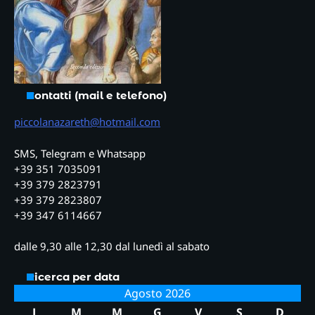
Contatti (mail e telefono)
piccolanazareth@hotmail.com
SMS, Telegram e Whatsapp
+39 351 7035091
+39 379 2823791
+39 379 2823807
+39 347 6114667
dalle 9,30 alle 12,30 dal lunedì al sabato
Ricerca per data
Agosto 2026
L
M
M
G
V
S
D