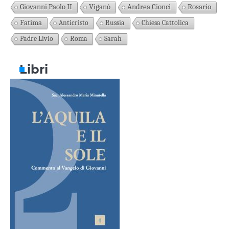
Giovanni Paolo II
Viganò
Andrea Cionci
Rosario
Fatima
Anticristo
Russia
Chiesa Cattolica
Padre Livio
Roma
Sarah
Libri