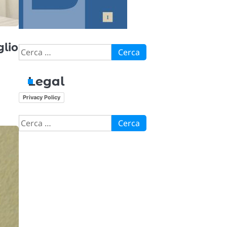
glio
Ricerca
per:
Legal
Privacy Policy
Ricerca
per: