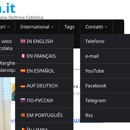
.it
sana Dottrina Cattolica.
bri
International
Tags
Contatti
 visto
IN ENGLISH
Telefono
colata
EN FRANÇAIS
e-mail
WEBRADIO
Margherita
00:00:00
Alacoque
EN ESPAÑOL
YouTube
AUF DEUTSCH
Facebook
Preghiera della sera a Maria
Radio Domina Nostra
ПО-РУССКИ
Telegram
PREGHIERE DELLA SERA
Buy this album
EM PORTUGUÊS
Rss
>>> LINK DIRETTO ALLA WEBRADIO