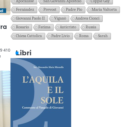
Apocalisse
San Giovanni Apostolo
Coppie Gay
Fernández
Prevost
Padre Pio
Maria Valtorta
Giovanni Paolo II
Viganò
Andrea Cionci
Fra
Rosario
Fatima
Anticristo
Russia
Chiesa Cattolica
Padre Livio
Roma
Sarah
49 410
Libri
e