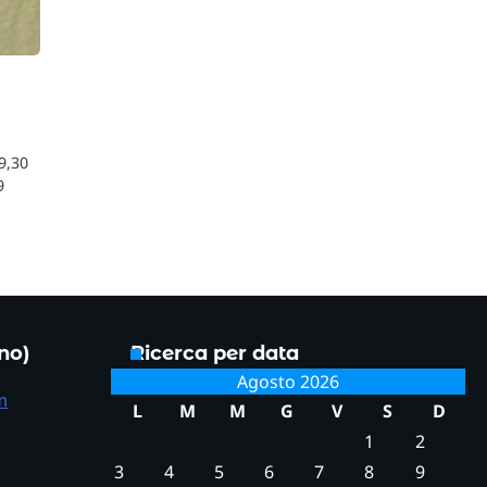
 9,30
9
ono)
Ricerca per data
Agosto 2026
m
L
M
M
G
V
S
D
1
2
3
4
5
6
7
8
9