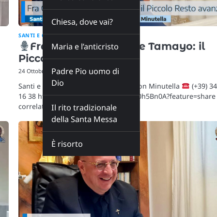
Chiesa, dove vai?
SANTI E CAFFÈ
Fra Celestino e Padre Tamayo: il
Maria e l’anticristo
Piccolo Resto avanza
Padre Pio uomo di
24 Ottobre 2025
Dio
Santi e caffè – rubrica mattutina di don Minutella
(+39) 3
16 38 https://youtube.com/live/n0Ru0h5Bn0A?feature=share
correlati:
”Padre Johannes…
Il rito tradizionale
della Santa Messa
È risorto