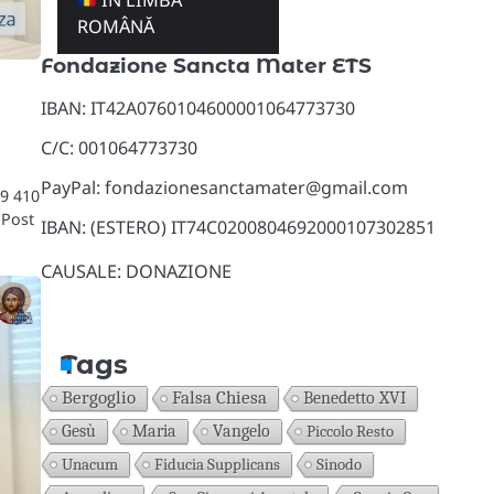
ÎN LIMBA
Donazioni
ROMÂNĂ
Fondazione Sancta Mater ETS
IBAN: IT42A0760104600001064773730
C/C: 001064773730
PayPal: fondazionesanctamater@gmail.com
49 410
 Post
IBAN: (ESTERO) IT74C0200804692000107302851
CAUSALE: DONAZIONE
Tags
Bergoglio
Falsa Chiesa
Benedetto XVI
Gesù
Maria
Vangelo
Piccolo Resto
Unacum
Fiducia Supplicans
Sinodo