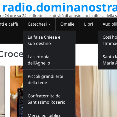
radio.dominanostra
 24 ore su 24 le dirette e le attività di apostolato in difesa della 
ti e caffè
Catechesi
Omelie
Libri
Audioli
La falsa Chiesa e il
Così ho
suo destino
l’Imma
 Croce
La sinfonia
Santa 
dell’Agnello
Maria 
Piccoli grandi eroi
della fede
Confraternita del
Santissimo Rosario
Mercoledì biblico