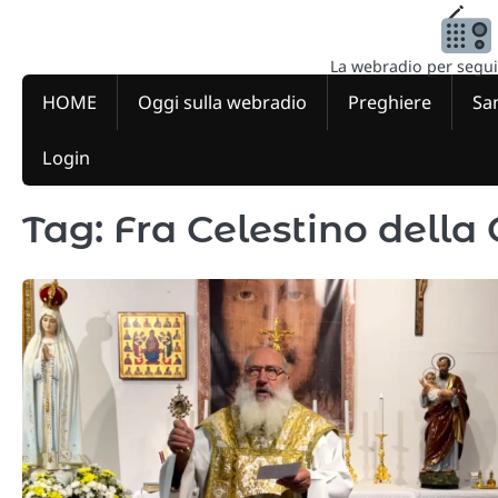
Skip
to
content
La webradio per seguire
HOME
Oggi sulla webradio
Preghiere
San
Login
Tag:
Fra Celestino della