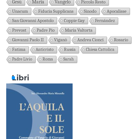
Gesù
Maria
Vangelo
Piccolo Resto
Unacum
Fiducia Supplicans
Sinodo
Apocalisse
San Giovanni Apostolo
Coppie Gay
Fernández
Prevost
Padre Pio
Maria Valtorta
Giovanni Paolo II
Viganò
Andrea Cionci
Rosario
Fatima
Anticristo
Russia
Chiesa Cattolica
Padre Livio
Roma
Sarah
Libri