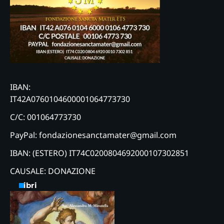
IBAN:
IT42A0760104600001064773730
C/C: 001064773730
PayPal: fondazionesanctamater@gmail.com
IBAN: (ESTERO) IT74C0200804692000107302851
CAUSALE: DONAZIONE
Libri