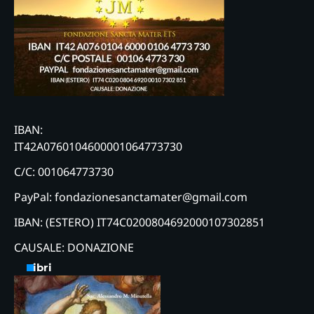
IBAN:
IT42A0760104600001064773730
C/C: 001064773730
PayPal: fondazionesanctamater@gmail.com
IBAN: (ESTERO) IT74C0200804692000107302851
CAUSALE: DONAZIONE
Libri