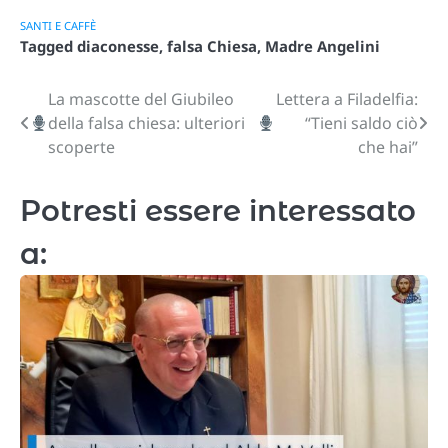
SANTI E CAFFÈ
Tagged
diaconesse
,
falsa Chiesa
,
Madre Angelini
La mascotte del Giubileo
Lettera a Filadelfia:
Navigazione
della falsa chiesa: ulteriori
“Tieni saldo ciò
articoli
scoperte
che hai”
Potresti essere interessato
a: