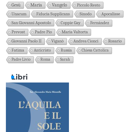
Gesù
Maria
Vangelo
Piccolo Resto
Unacum
Fiducia Supplicans
Sinodo
Apocalisse
San Giovanni Apostolo
Coppie Gay
Fernández
Prevost
Padre Pio
Maria Valtorta
Giovanni Paolo II
Viganò
Andrea Cionci
Rosario
Fatima
Anticristo
Russia
Chiesa Cattolica
Padre Livio
Roma
Sarah
Libri