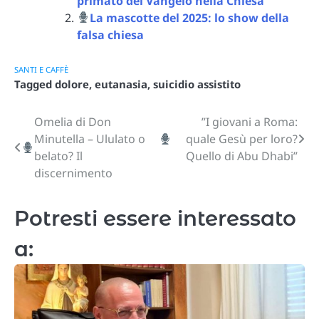
primato del Vangelo nella Chiesa
La mascotte del 2025: lo show della
falsa chiesa
SANTI E CAFFÈ
Tagged
dolore
,
eutanasia
,
suicidio assistito
Omelia di Don
”I giovani a Roma:
Navigazione
Minutella – Ululato o
quale Gesù per loro?
articoli
belato? Il
Quello di Abu Dhabi”
discernimento
Potresti essere interessato
a: