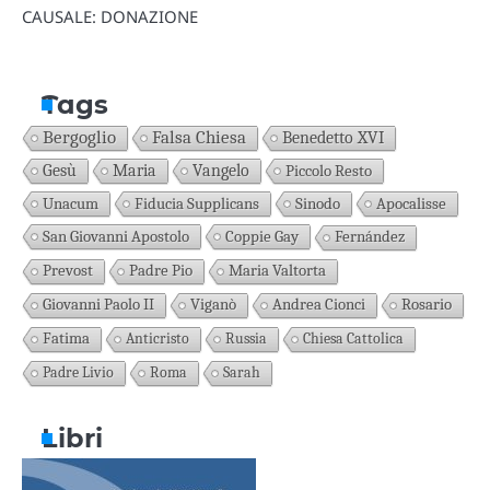
CAUSALE: DONAZIONE
Tags
Bergoglio
Falsa Chiesa
Benedetto XVI
Gesù
Maria
Vangelo
Piccolo Resto
Unacum
Fiducia Supplicans
Sinodo
Apocalisse
San Giovanni Apostolo
Coppie Gay
Fernández
Prevost
Padre Pio
Maria Valtorta
Giovanni Paolo II
Viganò
Andrea Cionci
Rosario
Fatima
Anticristo
Russia
Chiesa Cattolica
Padre Livio
Roma
Sarah
Libri