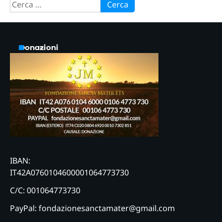
Ricerca
per:
Donazioni
IBAN:
IT42A0760104600001064773730
C/C: 001064773730
PayPal: fondazionesanctamater@gmail.com