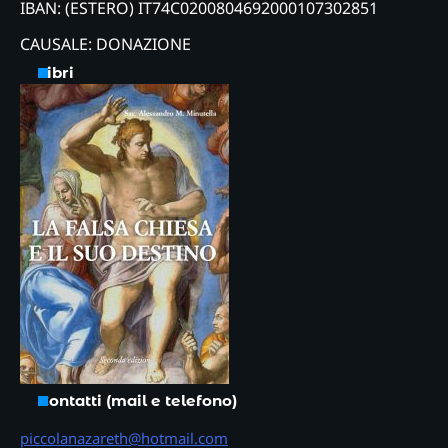
IBAN: (ESTERO) IT74C0200804692000107302851
CAUSALE: DONAZIONE
Libri
Contatti (mail e telefono)
piccolanazareth@hotmail.com