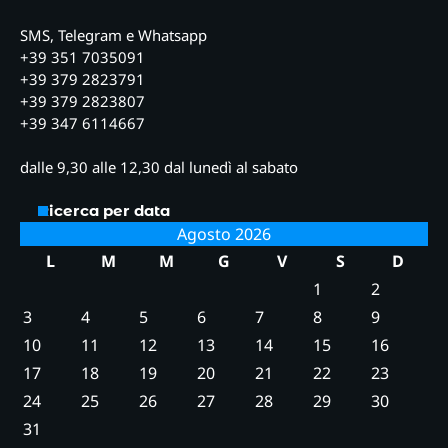
SMS, Telegram e Whatsapp
+39 351 7035091
+39 379 2823791
+39 379 2823807
+39 347 6114667
dalle 9,30 alle 12,30 dal lunedì al sabato
Ricerca per data
Agosto 2026
L
M
M
G
V
S
D
1
2
3
4
5
6
7
8
9
10
11
12
13
14
15
16
17
18
19
20
21
22
23
24
25
26
27
28
29
30
31