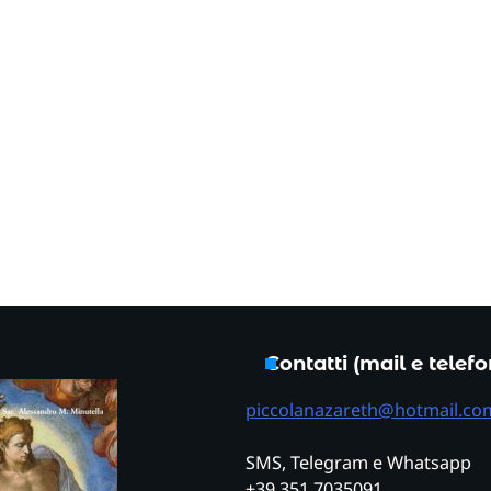
Contatti (mail e telef
piccolanazareth@hotmail.co
SMS, Telegram e Whatsapp
+39 351 7035091