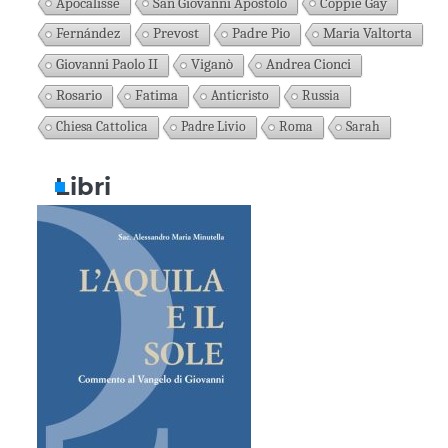
Apocalisse
San Giovanni Apostolo
Coppie Gay
Fernández
Prevost
Padre Pio
Maria Valtorta
Giovanni Paolo II
Viganò
Andrea Cionci
Rosario
Fatima
Anticristo
Russia
Chiesa Cattolica
Padre Livio
Roma
Sarah
Libri