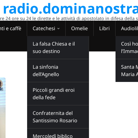
radio.dominanostra
 24 ore su 24 le dirette e le attività di apostolato in difesa della 
ti e caffè
Catechesi
Omelie
Libri
Audioli
La falsa Chiesa e il
Così ho
suo destino
l’Imma
La sinfonia
Santa 
dell’Agnello
Maria 
Piccoli grandi eroi
della fede
Confraternita del
Santissimo Rosario
Mercoledì biblico