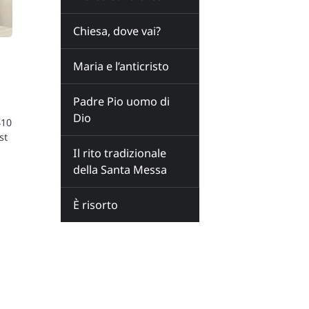
Chiesa, dove vai?
Maria e l’anticristo
Padre Pio uomo di
Dio
410
st
Il rito tradizionale
della Santa Messa
È risorto