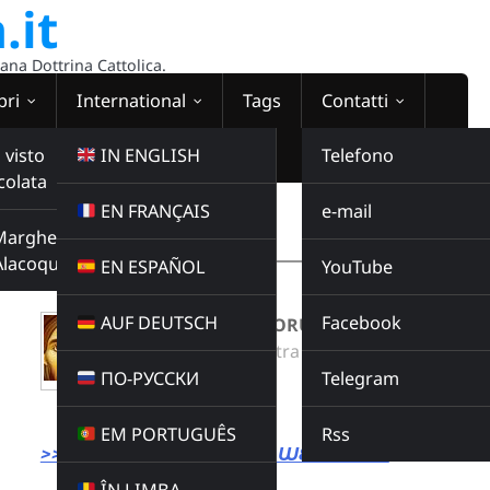
.it
sana Dottrina Cattolica.
bri
International
Tags
Contatti
 visto
IN ENGLISH
Telefono
colata
EN FRANÇAIS
e-mail
WEBRADIO
Margherita
00:00:00
Alacoque
EN ESPAÑOL
YouTube
AUF DEUTSCH
Facebook
AVE REGINA CAELORUM 3
Radio Domina Nostra
ПО-РУССКИ
Telegram
MUSICA
Buy this album
EM PORTUGUÊS
Rss
>>> LINK DIRETTO ALLA WEBRADIO