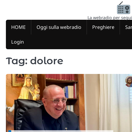
Skip
to
content
La webradio per seguire
HOME
Oggi sulla webradio
Preghiere
San
Login
Tag:
dolore