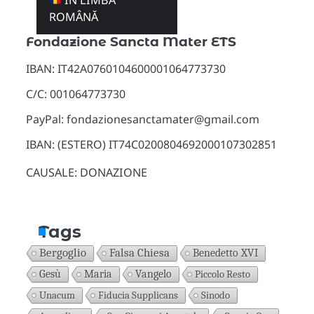
ÎN LIMBA
Donazioni
ROMÂNĂ
Fondazione Sancta Mater ETS
IBAN: IT42A0760104600001064773730
C/C: 001064773730
PayPal: fondazionesanctamater@gmail.com
IBAN: (ESTERO) IT74C0200804692000107302851
CAUSALE: DONAZIONE
Tags
Bergoglio
Falsa Chiesa
Benedetto XVI
Gesù
Maria
Vangelo
Piccolo Resto
Unacum
Fiducia Supplicans
Sinodo