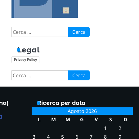
Ricerca
per:
Legal
Privacy Policy
Ricerca
per:
ono)
Ricerca per data
Agosto 2026
m
L
M
M
G
V
S
D
1
2
3
4
5
6
7
8
9