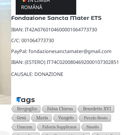
ÎN LIMBA
Donazioni
ROMÂNĂ
Fondazione Sancta Mater ETS
IBAN: IT42A0760104600001064773730
C/C: 001064773730
PayPal: fondazionesanctamater@gmail.com
IBAN: (ESTERO) IT74C0200804692000107302851
CAUSALE: DONAZIONE
Tags
Bergoglio
Falsa Chiesa
Benedetto XVI
Gesù
Maria
Vangelo
Piccolo Resto
Unacum
Fiducia Supplicans
Sinodo