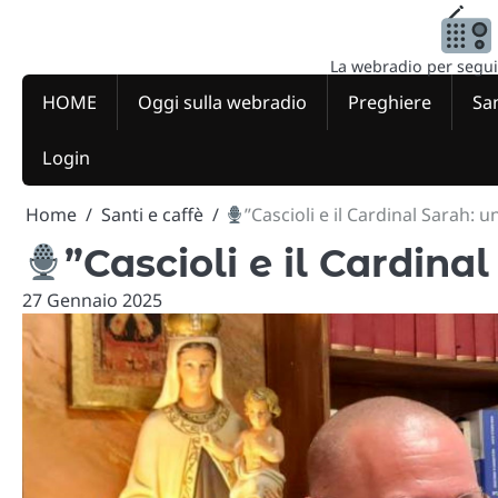
Skip
to
content
La webradio per seguire
HOME
Oggi sulla webradio
Preghiere
San
Login
Home
Santi e caffè
”Cascioli e il Cardinal Sarah: un
”Cascioli e il Cardinal
27 Gennaio 2025