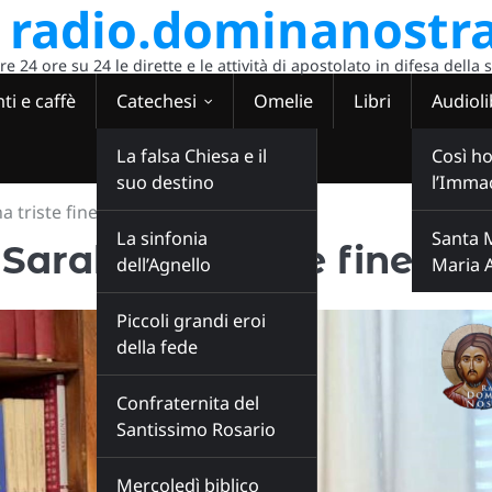
radio.dominanostra
 24 ore su 24 le dirette e le attività di apostolato in difesa della 
ti e caffè
Catechesi
Omelie
Libri
Audioli
La falsa Chiesa e il
Così ho
suo destino
l’Imma
a triste fine!”
La sinfonia
Santa 
 Sarah: una triste fine!”
dell’Agnello
Maria 
Piccoli grandi eroi
della fede
Confraternita del
Santissimo Rosario
Mercoledì biblico