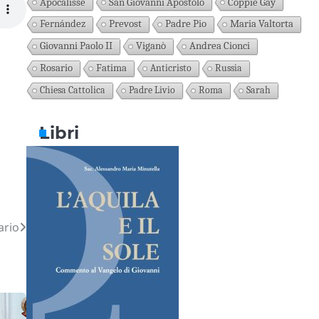
Apocalisse
San Giovanni Apostolo
Coppie Gay
Fernández
Prevost
Padre Pio
Maria Valtorta
Giovanni Paolo II
Viganò
Andrea Cionci
Rosario
Fatima
Anticristo
Russia
Chiesa Cattolica
Padre Livio
Roma
Sarah
Libri
ario