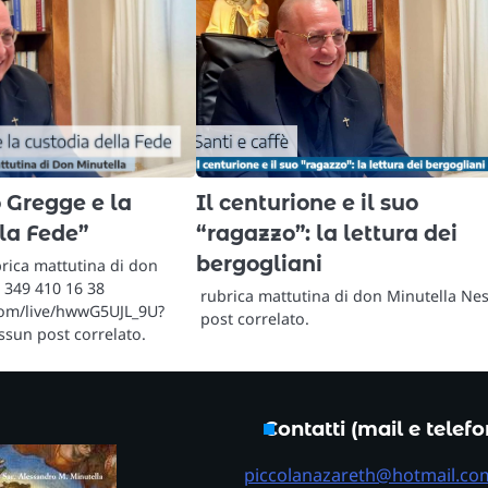
o Gregge e la
Il centurione e il suo
la Fede”
“ragazzo”: la lettura dei
bergogliani
brica mattutina di don
 349 410 16 38
rubrica mattutina di don Minutella Ne
com/live/hwwG5UJL_9U?
post correlato.
ssun post correlato.
Contatti (mail e telef
piccolanazareth@hotmail.co