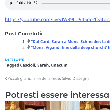
https://youtube.com/live/IW39LU945oo?featur
Post Correlati:
”Dal Card. Sarah a Mons. Schneider: la 
”Mons. Viganò: fine della deep church? 
SANTI E CAFFÈ
Tagged
Cascioli
,
Sarah
,
unacum
Piccoli grandi eroi della fede: Silvio Dissegna
Navigazione
articoli
Potresti essere interessa