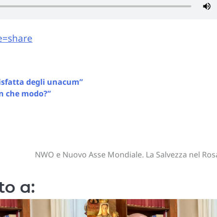
e=share
disfatta degli unacum”
In che modo?”
NWO e Nuovo Asse Mondiale. La Salvezza nel Ros
to a: