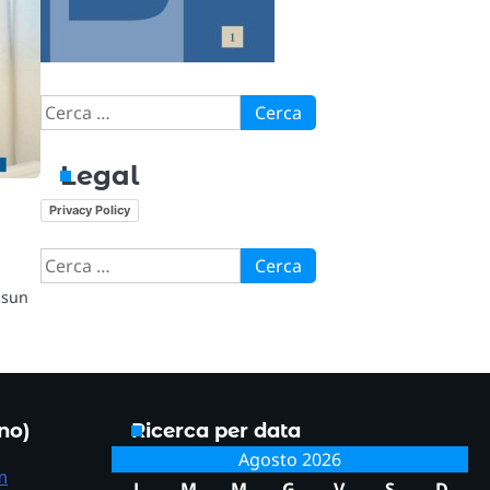
Ricerca
per:
Legal
Privacy Policy
Ricerca
per:
ssun
ono)
Ricerca per data
Agosto 2026
m
L
M
M
G
V
S
D