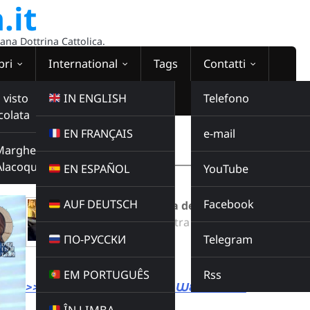
.it
sana Dottrina Cattolica.
bri
International
Tags
Contatti
 visto
IN ENGLISH
Telefono
colata
EN FRANÇAIS
e-mail
WEBRADIO
Margherita
00:00:00
Alacoque
EN ESPAÑOL
YouTube
AUF DEUTSCH
Facebook
Catechesi puntata del 04 05 24
Radio Domina Nostra
ПО-РУССКИ
Telegram
CATECHESI
Buy this album
EM PORTUGUÊS
Rss
>>> LINK DIRETTO ALLA WEBRADIO