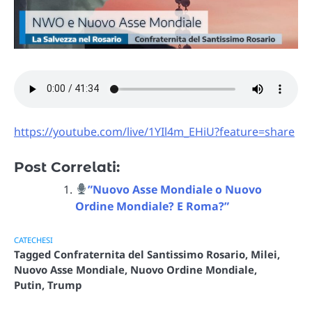
https://youtube.com/live/1YIl4m_EHiU?feature=share
Post Correlati:
”Nuovo Asse Mondiale o Nuovo
Ordine Mondiale? E Roma?”
CATECHESI
Tagged
Confraternita del Santissimo Rosario
,
Milei
,
Nuovo Asse Mondiale
,
Nuovo Ordine Mondiale
,
Putin
,
Trump