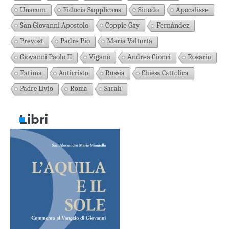
Unacum
Fiducia Supplicans
Sinodo
Apocalisse
San Giovanni Apostolo
Coppie Gay
Fernández
Prevost
Padre Pio
Maria Valtorta
Giovanni Paolo II
Viganò
Andrea Cionci
Rosario
Fatima
Anticristo
Russia
Chiesa Cattolica
Padre Livio
Roma
Sarah
Libri