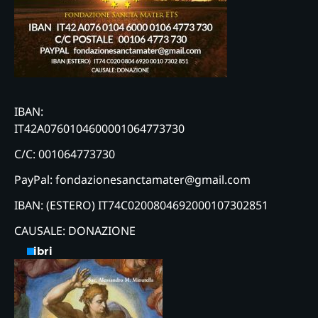
IBAN:
IT42A0760104600001064773730
C/C: 001064773730
PayPal: fondazionesanctamater@gmail.com
IBAN: (ESTERO) IT74C0200804692000107302851
CAUSALE: DONAZIONE
Libri