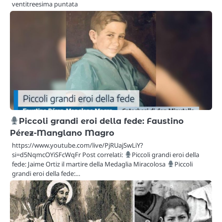
ventitreesima puntata
Piccoli grandi eroi della fede: Faustino
Pérez-Manglano Magro
https://www.youtube.com/live/PjRUajSwLiY?
si=d5NqmcOYiSFcWqFr Post correlati:
Piccoli grandi eroi della
fede: Jaime Ortiz il martire della Medaglia Miracolosa
Piccoli
grandi eroi della fede:…