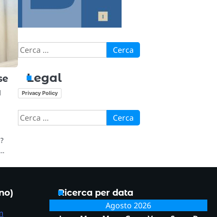
Ricerca
per:
Legal
se
a
Privacy Policy
Ricerca
n
per:
E?
o…
ono)
Ricerca per data
Agosto 2026
m