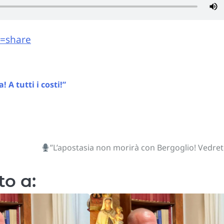
e=share
! A tutti i costi!”
”L’apostasia non morirà con Bergoglio! Vedre
to a: