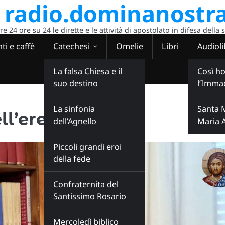
radio.dominanostra
 24 ore su 24 le dirette e le attività di apostolato in difesa della 
ti e caffè
Catechesi
Omelie
Libri
Audioli
La falsa Chiesa e il
Così ho
suo destino
l’Imma
La sinfonia
Santa 
ll’eresia”
dell’Agnello
Maria 
Piccoli grandi eroi
della fede
Confraternita del
Santissimo Rosario
Mercoledì biblico