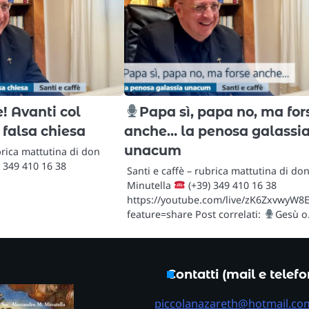
! Avanti col
Papa sì, papa no, ma for
 falsa chiesa
anche… la penosa galassi
unacum
brica mattutina di don
 349 410 16 38
Santi e caffè – rubrica mattutina di do
Minutella
(+39) 349 410 16 38
https://youtube.com/live/zK6ZxvwyW8
feature=share Post correlati:
Gesù 
Contatti (mail e telef
piccolanazareth@hotmail.co