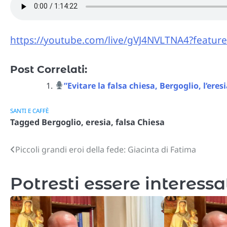
https://youtube.com/live/gVJ4NVLTNA4?featur
Post Correlati:
”Evitare la falsa chiesa, Bergoglio, l’eresia
SANTI E CAFFÈ
Tagged
Bergoglio
,
eresia
,
falsa Chiesa
Piccoli grandi eroi della fede: Giacinta di Fatima
Navigazione
articoli
Potresti essere interessa