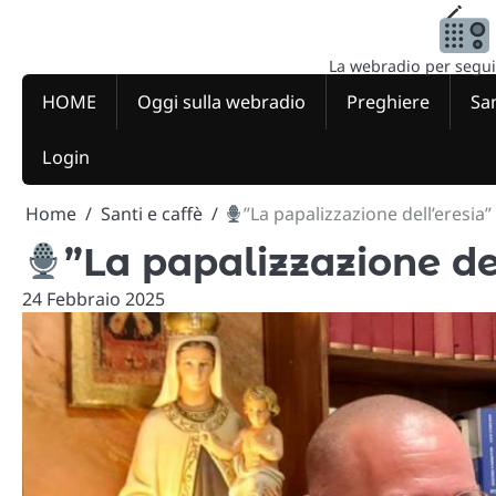
Skip
to
content
La webradio per seguire
HOME
Oggi sulla webradio
Preghiere
San
Login
Home
Santi e caffè
”La papalizzazione dell’eresia”
”La papalizzazione de
24 Febbraio 2025