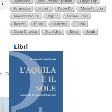
Apocalisse
San Giovanni Apostolo
Coppie Gay
Fernández
Prevost
Padre Pio
Maria Valtorta
Giovanni Paolo II
Viganò
Andrea Cionci
Rosario
Fatima
Anticristo
Russia
Chiesa Cattolica
Padre Livio
Roma
Sarah
Libri
te…”