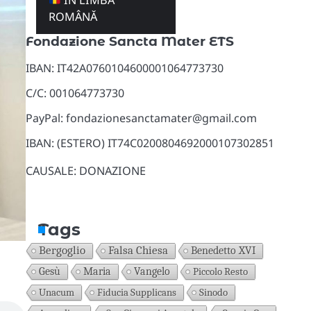
ÎN LIMBA
Donazioni
ROMÂNĂ
Fondazione Sancta Mater ETS
IBAN: IT42A0760104600001064773730
C/C: 001064773730
PayPal: fondazionesanctamater@gmail.com
IBAN: (ESTERO) IT74C0200804692000107302851
CAUSALE: DONAZIONE
Tags
Bergoglio
Falsa Chiesa
Benedetto XVI
Gesù
Maria
Vangelo
Piccolo Resto
Unacum
Fiducia Supplicans
Sinodo