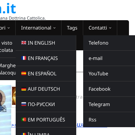
.it
sana Dottrina Cattolica.
bri
International
Tags
Contatti
 visto
IN ENGLISH
Telefono
colata
EN FRANÇAIS
e-mail
WEBRADIO
Margherita
00:00:00
Alacoque
EN ESPAÑOL
YouTube
AUF DEUTSCH
Facebook
AVE VERUM
Radio Domina Nostra
ПО-РУССКИ
Telegram
MUSICA
Buy this album
EM PORTUGUÊS
Rss
>>> LINK DIRETTO ALLA WEBRADIO