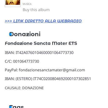
MUSICA
Buy this album
>>> LINK DIRETTO ALLA WEBRADIO
Donazioni
Fondazione Sancta Mater ETS
IBAN: IT42A0760104600001064773730
C/C: 001064773730
PayPal: fondazionesanctamater@gmail.com
IBAN: (ESTERO) IT74C0200804692000107302851
CAUSALE: DONAZIONE
Tags