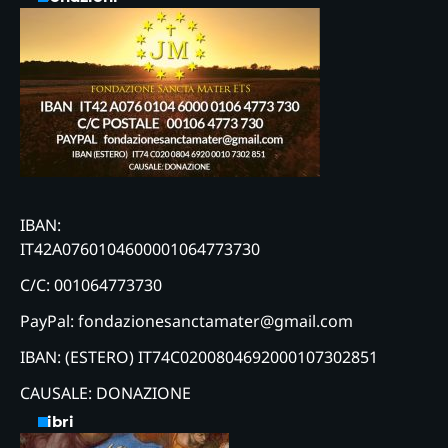
IBAN:
IT42A0760104600001064773730
C/C: 001064773730
PayPal: fondazionesanctamater@gmail.com
IBAN: (ESTERO) IT74C0200804692000107302851
CAUSALE: DONAZIONE
Libri