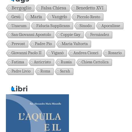
Bergoglio
Falsa Chiesa
Benedetto XVI
Gesù
Maria
Vangelo
Piccolo Resto
Unacum
Fiducia Supplicans
Sinodo
Apocalisse
San Giovanni Apostolo
Coppie Gay
Fernández
Prevost
Padre Pio
Maria Valtorta
Giovanni Paolo II
Viganò
Andrea Cionci
Rosario
Fatima
Anticristo
Russia
Chiesa Cattolica
Padre Livio
Roma
Sarah
Libri