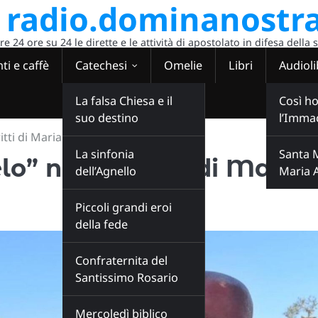
radio.dominanostra
 24 ore su 24 le dirette e le attività di apostolato in difesa della 
ti e caffè
Catechesi
Omelie
Libri
Audioli
La falsa Chiesa e il
Così ho
suo destino
l’Imma
itti di Maria Valtorta
La sinfonia
Santa 
o” negli scritti di Maria
dell’Agnello
Maria 
Piccoli grandi eroi
della fede
Confraternita del
Santissimo Rosario
Mercoledì biblico