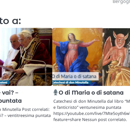
Bergogl
to a:
 vai? –
O di Maria o di satana
puntata
Catechesi di don Minutella dal libro “M
e l’anticristo” ventunesima puntata
 Minutella Post correlati:
https://youtube.com/live/7Mte5oyth6w
i? – ventitreesima puntata
feature=share Nessun post correlato.