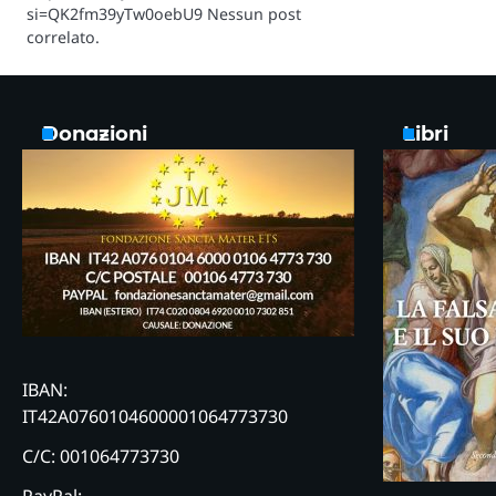
si=QK2fm39yTw0oebU9 Nessun post
correlato.
Donazioni
Libri
IBAN:
IT42A0760104600001064773730
C/C: 001064773730
PayPal: