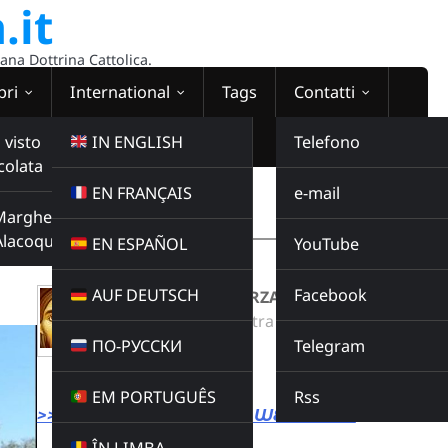
.it
sana Dottrina Cattolica.
bri
International
Tags
Contatti
 visto
IN ENGLISH
Telefono
colata
EN FRANÇAIS
e-mail
WEBRADIO
Margherita
00:00:00
Alacoque
EN ESPAÑOL
YouTube
AUF DEUTSCH
Facebook
VIENI SPIRITO FORZA DALL'ALTO
Radio Domina Nostra
ПО-РУССКИ
Telegram
MUSICA
Buy this album
EM PORTUGUÊS
Rss
>>> LINK DIRETTO ALLA WEBRADIO