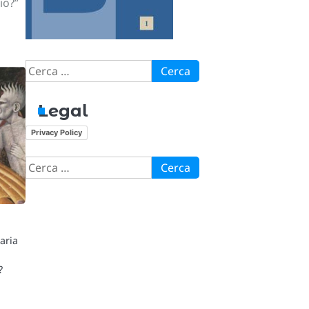
io?”
Ricerca
per:
Legal
Privacy Policy
Ricerca
per:
aria
?