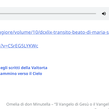
iore/volume/10/dcxlix-transito-beato-di-maria-s
h?v=CSrEG5LYKWc
gli scritti della Valtorta
cammino verso il Cielo
Omelia di don Minutella – “Il Vangelo di Gesù o il Vangel