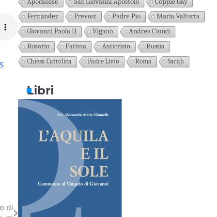
Apocalisse
San Giovanni Apostolo
Coppie Gay
Fernández
Prevost
Padre Pio
Maria Valtorta
Giovanni Paolo II
Viganò
Andrea Cionci
Rosario
Fatima
Anticristo
Russia
Chiesa Cattolica
Padre Livio
Roma
Sarah
s
Libri
o di