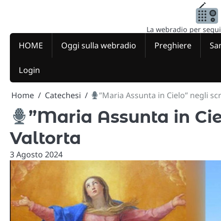
Skip
to
content
La webradio per seguire
HOME
Oggi sulla webradio
Preghiere
San
Login
Home
Catechesi
”Maria Assunta in Cielo” negli scr
”Maria Assunta in Ciel
Valtorta
3 Agosto 2024