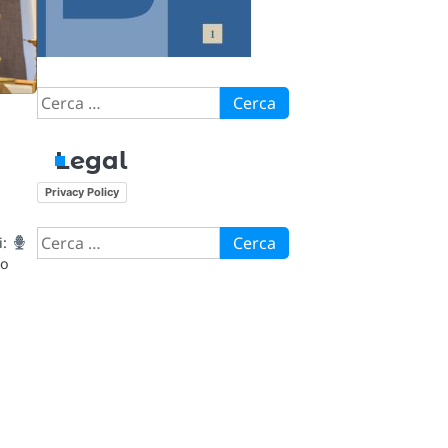
Ricerca
per:
Legal
Privacy Policy
Ricerca
i:
per:
lo