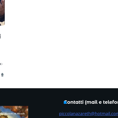
i
x-
:
Contatti (mail e telef
piccolanazareth@hotmail.co