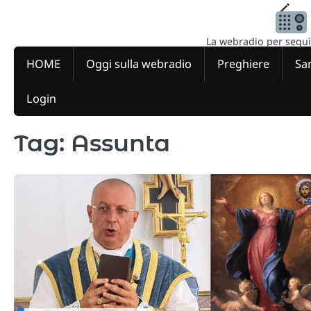
Skip
to
content
La webradio per seguire
HOME
Oggi sulla webradio
Preghiere
San
Login
Tag:
Assunta