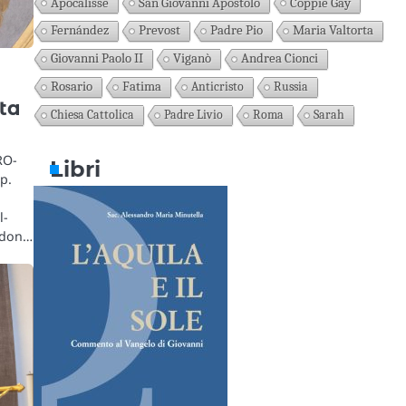
Apocalisse
San Giovanni Apostolo
Coppie Gay
Fernández
Prevost
Padre Pio
Maria Valtorta
Giovanni Paolo II
Viganò
Andrea Cionci
Rosario
Fatima
Anticristo
Russia
rta
Chiesa Cattolica
Padre Livio
Roma
Sarah
RO-
Libri
p.
l-
 don…