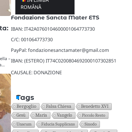
ÎN LIMBA
Donazioni
ROMÂNĂ
Fondazione Sancta Mater ETS
ta:
IBAN: IT42A0760104600001064773730
C/C: 001064773730
PayPal: fondazionesanctamater@gmail.com
lla –
IBAN: (ESTERO) IT74C0200804692000107302851
la…
CAUSALE: DONAZIONE
Tags
Bergoglio
Falsa Chiesa
Benedetto XVI
Gesù
Maria
Vangelo
Piccolo Resto
Unacum
Fiducia Supplicans
Sinodo