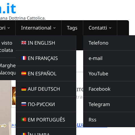
.it
sana Dottrina Cattolica.
bri
International
Tags
Contatti
 visto
IN ENGLISH
Telefono
colata
EN FRANÇAIS
e-mail
WEBRADIO
Margherita
00:00:00
Alacoque
EN ESPAÑOL
YouTube
AUF DEUTSCH
Facebook
VIENI SANTO SPIRITO DI DIO
Radio Domina Nostra
ПО-РУССКИ
Telegram
MUSICA
Buy this album
EM PORTUGUÊS
Rss
>>> LINK DIRETTO ALLA WEBRADIO