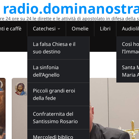
radio.dominanostra
 24 ore su 24 le dirette e le attività di apostolato in difesa della 
ti e caffè
Catechesi
Omelie
Libri
Audioli
La falsa Chiesa e il
Così ho
suo destino
l’Imma
La sinfonia
Santa 
dell’Agnello
Maria 
Piccoli grandi eroi
della fede
Confraternita del
Santissimo Rosario
Mercoledì biblico