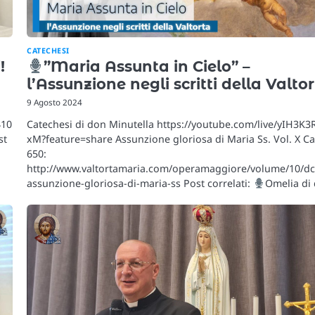
CATECHESI
!
”Maria Assunta in Cielo” –
l’Assunzione negli scritti della Valto
9 Agosto 2024
410
Catechesi di don Minutella https://youtube.com/live/yIH3K3
st
xM?feature=share Assunzione gloriosa di Maria Ss. Vol. X Ca
650:
http://www.valtortamaria.com/operamaggiore/volume/10/dc
assunzione-gloriosa-di-maria-ss Post correlati:
Omelia di