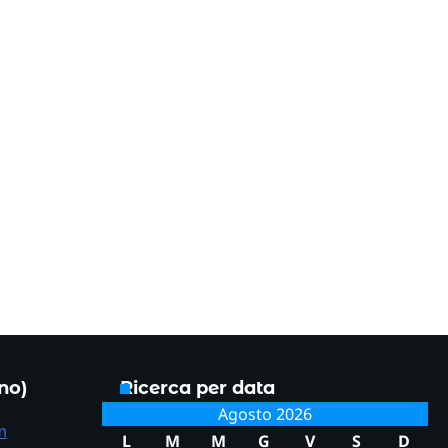
ono)
Ricerca per data
Agosto 2026
m
L
M
M
G
V
S
D