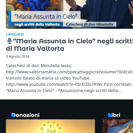
CATECHESI
”Maria Assunta in Cielo” negli scritt
di Maria Valtorta
3 Agosto 2024
Catechesi di don Minutella testo:
http://www.valtortamaria.com/operamaggiore/volume/10/dcxli
transito-beato-di-maria-ss video YouTube:
http://www.youtube.com/watch?v=CSrEG5LYKWc Post correlati
”Maria Assunta in Cielo” – l’Assunzione negli scritti della…
Donazioni
Libri