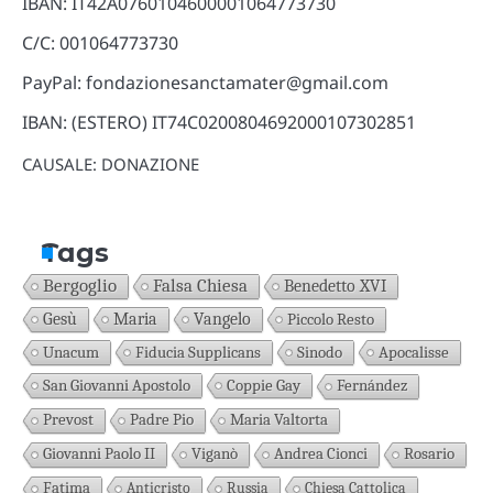
IBAN: IT42A0760104600001064773730
C/C: 001064773730
PayPal: fondazionesanctamater@gmail.com
IBAN: (ESTERO) IT74C0200804692000107302851
CAUSALE: DONAZIONE
Tags
Bergoglio
Falsa Chiesa
Benedetto XVI
Gesù
Maria
Vangelo
Piccolo Resto
Unacum
Fiducia Supplicans
Sinodo
Apocalisse
San Giovanni Apostolo
Coppie Gay
Fernández
Prevost
Padre Pio
Maria Valtorta
Giovanni Paolo II
Viganò
Andrea Cionci
Rosario
Fatima
Anticristo
Russia
Chiesa Cattolica