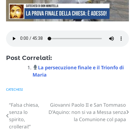
Post Correlati:
La persecuzione finale e il Trionfo di
Maria
CATECHESI
“Falsa chiesa,
Giovanni Paolo II e San Tommaso
Navigazione
senza lo
D’Aquino: non si va a Messa senza
articoli
spirito,
la Comunione col papa
crollerai!”