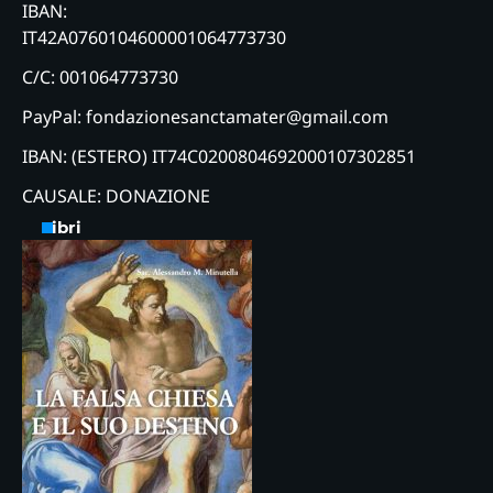
IBAN:
IT42A0760104600001064773730
C/C: 001064773730
PayPal: fondazionesanctamater@gmail.com
IBAN: (ESTERO) IT74C0200804692000107302851
CAUSALE: DONAZIONE
Libri