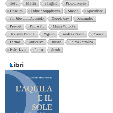
Gesù
Maria
Vangelo
Piccolo Resto
Unacum
Fiducia Supplicans
Sinodo
Apocalisse
San Giovanni Apostolo
Coppie Gay
Fernández
Prevost
Padre Pio
Maria Valtorta
Giovanni Paolo II
Viganò
Andrea Cionci
Rosario
Fatima
Anticristo
Russia
Chiesa Cattolica
Padre Livio
Roma
Sarah
Libri