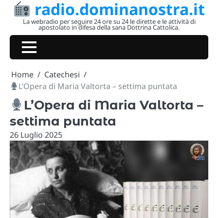
radio.dominanostra.it
Skip
to
La webradio per seguire 24 ore su 24 le dirette e le attività di
apostolato in difesa della sana Dottrina Cattolica.
content
Home
Catechesi
L’Opera di Maria Valtorta – settima puntata
L’Opera di Maria Valtorta –
settima puntata
26 Luglio 2025