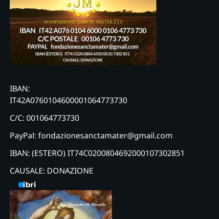
IBAN:
IT42A0760104600001064773730
C/C: 001064773730
PayPal: fondazionesanctamater@gmail.com
IBAN: (ESTERO) IT74C0200804692000107302851
CAUSALE: DONAZIONE
Libri