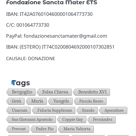
Fondazione Sancta Mater ETS
IBAN: IT42A0760104600001064773730
C/C: 001064773730
PayPal: fondazionesanctamater@gmail.com
IBAN: (ESTERO) IT74C0200804692000107302851
CAUSALE: DONAZIONE
Tags
Bergoglio
Falsa Chiesa
Benedetto XVI
Gesù
Maria
Vangelo
Piccolo Resto
Unacum
Fiducia Supplicans
Sinodo
Apocalisse
San Giovanni Apostolo
Coppie Gay
Fernández
Prevost
Padre Pio
Maria Valtorta