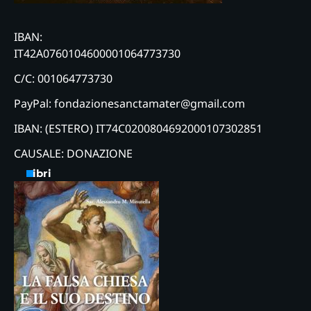
IBAN:
IT42A0760104600001064773730
C/C: 001064773730
PayPal: fondazionesanctamater@gmail.com
IBAN: (ESTERO) IT74C0200804692000107302851
CAUSALE: DONAZIONE
Libri