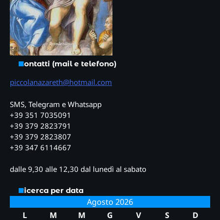
Contatti (mail e telefono)
piccolanazareth@hotmail.com
SMS, Telegram e Whatsapp
+39 351 7035091
+39 379 2823791
+39 379 2823807
+39 347 6114667
dalle 9,30 alle 12,30 dal lunedì al sabato
Ricerca per data
Agosto 2026
L
M
M
G
V
S
D