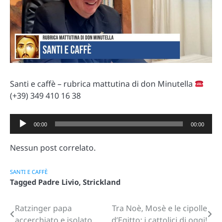
Santi e caffè – rubrica mattutina di don Minutella
(+39) 349 410 16 38
Audio
00:00
00:00
Player
Nessun post correlato.
SANTI E CAFFÈ
Tagged
Padre Livio
,
Strickland
Ratzinger papa
Tra Noè, Mosè e le cipolle
Navigazione
accerchiato e isolato
d’Egitto: i cattolici di oggi!