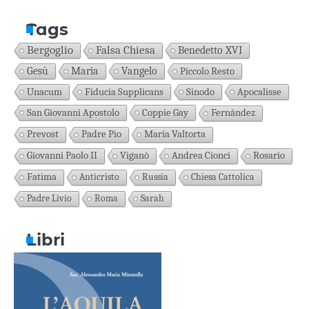
Tags
Bergoglio
Falsa Chiesa
Benedetto XVI
Gesù
Maria
Vangelo
Piccolo Resto
Unacum
Fiducia Supplicans
Sinodo
Apocalisse
San Giovanni Apostolo
Coppie Gay
Fernández
Prevost
Padre Pio
Maria Valtorta
Giovanni Paolo II
Viganò
Andrea Cionci
Rosario
Fatima
Anticristo
Russia
Chiesa Cattolica
Padre Livio
Roma
Sarah
Libri