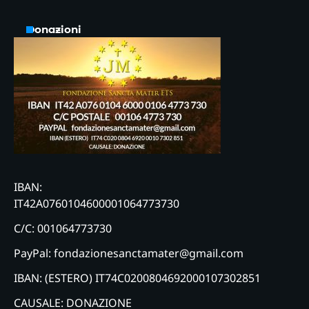
Donazioni
IBAN:
IT42A0760104600001064773730
C/C: 001064773730
PayPal: fondazionesanctamater@gmail.com
IBAN: (ESTERO) IT74C0200804692000107302851
CAUSALE: DONAZIONE