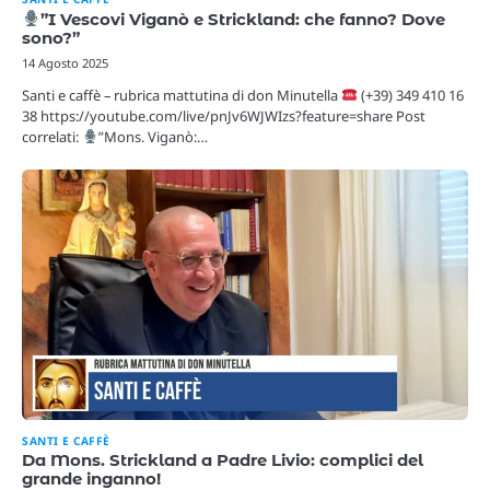
”I Vescovi Viganò e Strickland: che fanno? Dove
sono?”
14 Agosto 2025
Santi e caffè – rubrica mattutina di don Minutella
(+39) 349 410 16
38 https://youtube.com/live/pnJv6WJWIzs?feature=share Post
correlati:
”Mons. Viganò:…
SANTI E CAFFÈ
Da Mons. Strickland a Padre Livio: complici del
grande inganno!