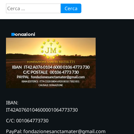
Ricerca
per:
Donazioni
IBAN:
IT42A0760104600001064773730
C/C: 001064773730
PayPal: fondazionesanctamater@gmail.com