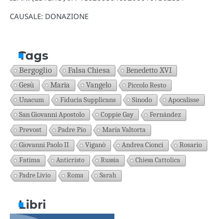
CAUSALE: DONAZIONE
Tags
Bergoglio
Falsa Chiesa
Benedetto XVI
Gesù
Maria
Vangelo
Piccolo Resto
Unacum
Fiducia Supplicans
Sinodo
Apocalisse
San Giovanni Apostolo
Coppie Gay
Fernández
Prevost
Padre Pio
Maria Valtorta
Giovanni Paolo II
Viganò
Andrea Cionci
Rosario
Fatima
Anticristo
Russia
Chiesa Cattolica
Padre Livio
Roma
Sarah
Libri