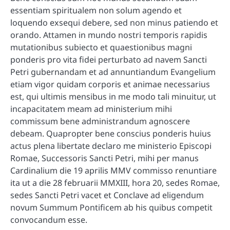
essentiam spiritualem non solum agendo et
loquendo exsequi debere, sed non minus patiendo et
orando. Attamen in mundo nostri temporis rapidis
mutationibus subiecto et quaestionibus magni
ponderis pro vita fidei perturbato ad navem Sancti
Petri gubernandam et ad annuntiandum Evangelium
etiam vigor quidam corporis et animae necessarius
est, qui ultimis mensibus in me modo tali minuitur, ut
incapacitatem meam ad ministerium mihi
commissum bene administrandum agnoscere
debeam. Quapropter bene conscius ponderis huius
actus plena libertate declaro me ministerio Episcopi
Romae, Successoris Sancti Petri, mihi per manus
Cardinalium die 19 aprilis MMV commisso renuntiare
ita ut a die 28 februarii MMXIII, hora 20, sedes Romae,
sedes Sancti Petri vacet et Conclave ad eligendum
novum Summum Pontificem ab his quibus competit
convocandum esse.