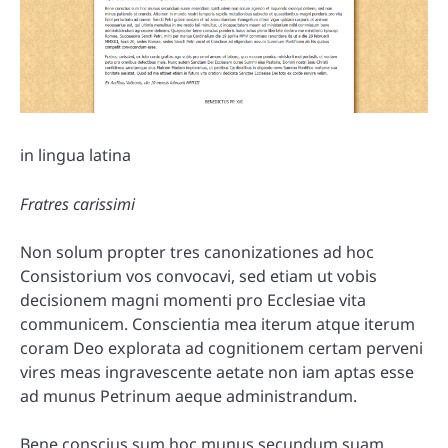
in lingua latina
Fratres carissimi
Non solum propter tres canonizationes ad hoc
Consistorium vos convocavi, sed etiam ut vobis
decisionem magni momenti pro Ecclesiae vita
communicem. Conscientia mea iterum atque iterum
coram Deo explorata ad cognitionem certam perveni
vires meas ingravescente aetate non iam aptas esse
ad munus Petrinum aeque administrandum.
Bene conscius sum hoc munus secundum suam