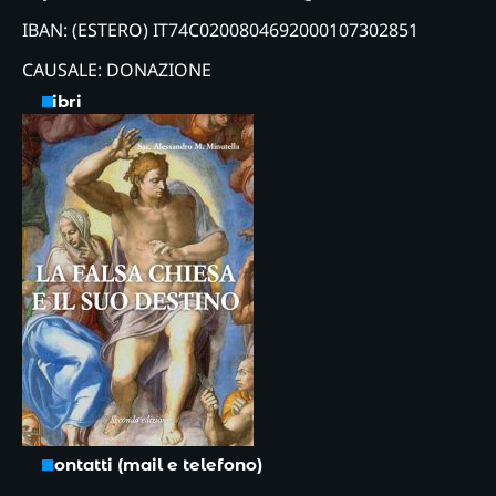
IBAN: (ESTERO) IT74C0200804692000107302851
CAUSALE: DONAZIONE
Libri
Contatti (mail e telefono)