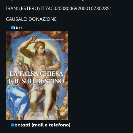
IBAN: (ESTERO) IT74C0200804692000107302851
CAUSALE: DONAZIONE
Libri
Contatti (mail e telefono)