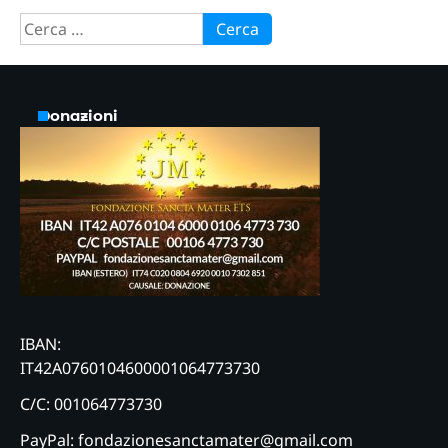
Ricerca
per:
Donazioni
IBAN:
IT42A0760104600001064773730
C/C: 001064773730
PayPal: fondazionesanctamater@gmail.com