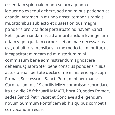
essentiam spiritualem non solum agendo et
loquendo exsequi debere, sed non minus patiendo et
orando. Attamen in mundo nostri temporis rapidis
mutationibus subiecto et quaestionibus magni
ponderis pro vita fidei perturbato ad navem Sancti
Petri gubernandam et ad annuntiandum Evangelium
etiam vigor quidam corporis et animae necessarius
est, qui ultimis mensibus in me modo tali minuitur, ut
incapacitatem meam ad ministerium mihi
commissum bene administrandum agnoscere
debeam. Quapropter bene conscius ponderis huius
actus plena libertate declaro me ministerio Episcopi
Romae, Successoris Sancti Petri, mihi per manus
Cardinalium die 19 aprilis MMV commisso renuntiare
ita ut a die 28 februarii MMXIII, hora 20, sedes Romae,
sedes Sancti Petri vacet et Conclave ad eligendum
novum Summum Pontificem ab his quibus competit
convocandum esse.