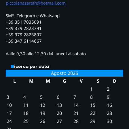
piccolanazareth@hotmail.com
SMS, Telegram e Whatsapp
+39 351 7035091
+39 379 2823791
+39 379 2823807
+39 347 6114667
dalle 9,30 alle 12,30 dal lunedì al sabato
Ricerca per data
Agosto 2026
L
M
M
G
V
S
D
1
2
3
4
5
6
7
8
9
10
11
12
13
14
15
16
17
18
19
20
21
22
23
24
25
26
27
28
29
30