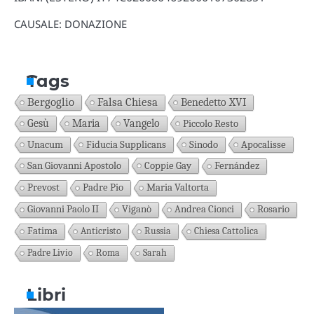
CAUSALE: DONAZIONE
Tags
Bergoglio
Falsa Chiesa
Benedetto XVI
Gesù
Maria
Vangelo
Piccolo Resto
Unacum
Fiducia Supplicans
Sinodo
Apocalisse
San Giovanni Apostolo
Coppie Gay
Fernández
Prevost
Padre Pio
Maria Valtorta
Giovanni Paolo II
Viganò
Andrea Cionci
Rosario
Fatima
Anticristo
Russia
Chiesa Cattolica
Padre Livio
Roma
Sarah
Libri