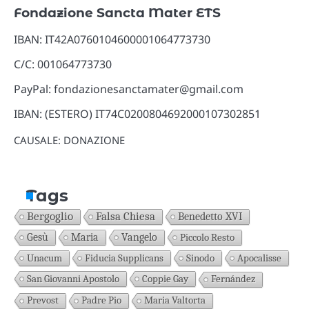
Fondazione Sancta Mater ETS
IBAN: IT42A0760104600001064773730
C/C: 001064773730
PayPal: fondazionesanctamater@gmail.com
IBAN: (ESTERO) IT74C0200804692000107302851
CAUSALE: DONAZIONE
Tags
Bergoglio
Falsa Chiesa
Benedetto XVI
Gesù
Maria
Vangelo
Piccolo Resto
Unacum
Fiducia Supplicans
Sinodo
Apocalisse
San Giovanni Apostolo
Coppie Gay
Fernández
Prevost
Padre Pio
Maria Valtorta