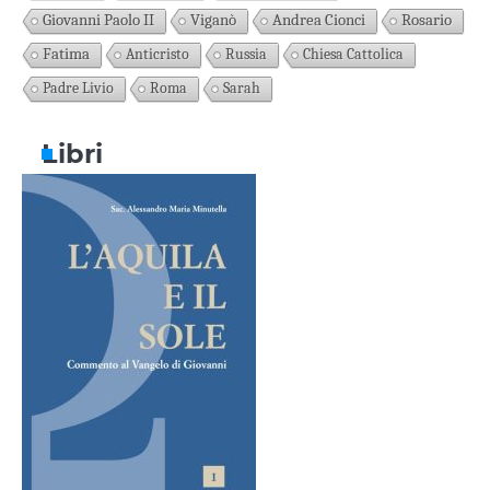
Giovanni Paolo II
Viganò
Andrea Cionci
Rosario
Fatima
Anticristo
Russia
Chiesa Cattolica
Padre Livio
Roma
Sarah
Libri