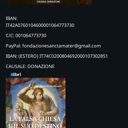
IBAN:
IT42A0760104600001064773730
C/C: 001064773730
PayPal: fondazionesanctamater@gmail.com
IBAN: (ESTERO) IT74C0200804692000107302851
CAUSALE: DONAZIONE
Libri