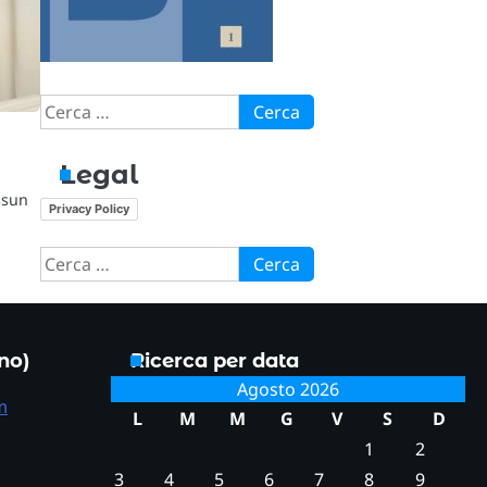
Ricerca
per:
Legal
ssun
Privacy Policy
Ricerca
per:
ono)
Ricerca per data
Agosto 2026
m
L
M
M
G
V
S
D
1
2
3
4
5
6
7
8
9