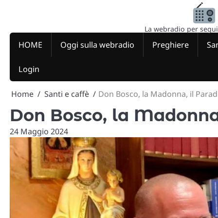
Skip
to
content
La webradio per seguire
HOME
Oggi sulla webradio
Preghiere
San
Login
Home
Santi e caffè
Don Bosco, la Madonna, il Parad
Don Bosco, la Madonna,
24 Maggio 2024