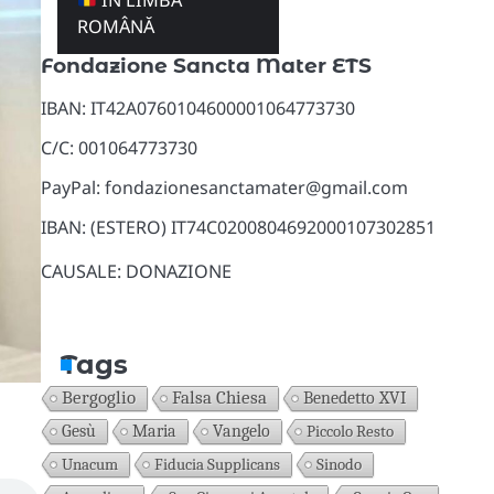
ÎN LIMBA
Donazioni
ROMÂNĂ
Fondazione Sancta Mater ETS
IBAN: IT42A0760104600001064773730
C/C: 001064773730
PayPal: fondazionesanctamater@gmail.com
IBAN: (ESTERO) IT74C0200804692000107302851
CAUSALE: DONAZIONE
Tags
Bergoglio
Falsa Chiesa
Benedetto XVI
Gesù
Maria
Vangelo
Piccolo Resto
Unacum
Fiducia Supplicans
Sinodo