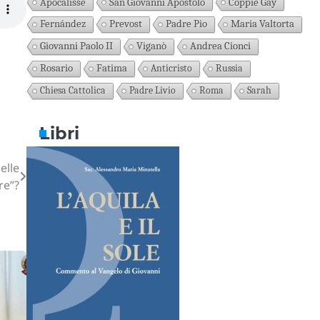
Apocalisse
San Giovanni Apostolo
Coppie Gay
Fernández
Prevost
Padre Pio
Maria Valtorta
Giovanni Paolo II
Viganò
Andrea Cionci
Rosario
Fatima
Anticristo
Russia
Chiesa Cattolica
Padre Livio
Roma
Sarah
Libri
elle
re”?