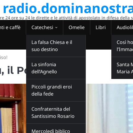
radio.dominanostra
 24 ore su 24 le dirette e le attività di apostolato in difesa della 
ti e caffè
Catechesi
Omelie
Libri
Audioli
La falsa Chiesa e il
Così ho
suo destino
l’Imma
iso!
La sinfonia
Santa 
 il Paradiso!
dell’Agnello
Maria 
Piccoli grandi eroi
della fede
Confraternita del
Santissimo Rosario
Mercoledì biblico