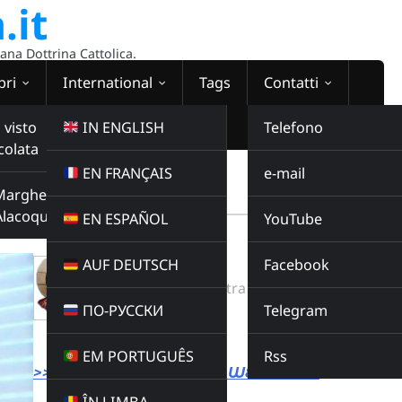
.it
sana Dottrina Cattolica.
bri
International
Tags
Contatti
 visto
IN ENGLISH
Telefono
colata
EN FRANÇAIS
e-mail
WEBRADIO
Margherita
00:00:00
Alacoque
EN ESPAÑOL
YouTube
AUF DEUTSCH
Facebook
Don Minutella
Radio Domina Nostra
ПО-РУССКИ
Telegram
Radio Domina Nostra
Buy this album
EM PORTUGUÊS
Rss
>>> LINK DIRETTO ALLA WEBRADIO