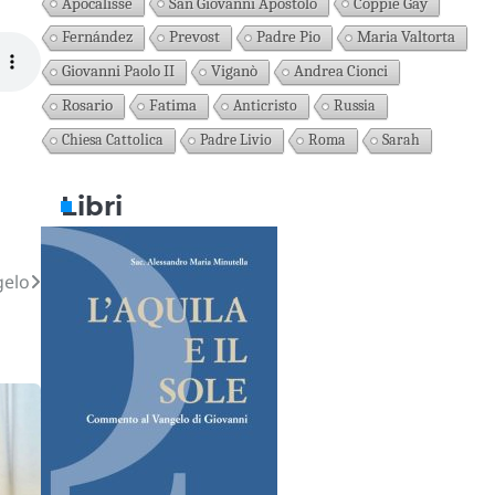
Apocalisse
San Giovanni Apostolo
Coppie Gay
Fernández
Prevost
Padre Pio
Maria Valtorta
Giovanni Paolo II
Viganò
Andrea Cionci
Rosario
Fatima
Anticristo
Russia
Chiesa Cattolica
Padre Livio
Roma
Sarah
Libri
gelo