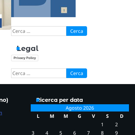
Ricerca
per:
Legal
n
Privacy Policy
Ricerca
per:
ono)
Ricerca per data
Agosto 2026
m
L
M
M
G
V
S
D
1
2
3
4
5
6
7
8
9