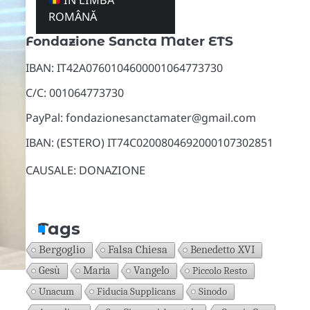
ÎN LIMBA
Donazioni
ROMÂNĂ
Fondazione Sancta Mater ETS
IBAN: IT42A0760104600001064773730
C/C: 001064773730
PayPal: fondazionesanctamater@gmail.com
IBAN: (ESTERO) IT74C0200804692000107302851
CAUSALE: DONAZIONE
Tags
Bergoglio
Falsa Chiesa
Benedetto XVI
Gesù
Maria
Vangelo
Piccolo Resto
Unacum
Fiducia Supplicans
Sinodo