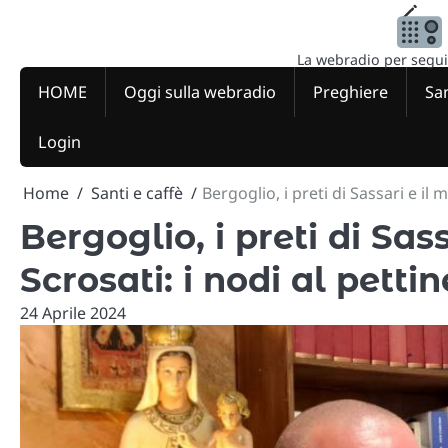
Skip
to
content
La webradio per seguire
HOME
Oggi sulla webradio
Preghiere
San
Login
Home
Santi e caffè
Bergoglio, i preti di Sassari e il 
Bergoglio, i preti di Sas
Scrosati: i nodi al pettin
24 Aprile 2024