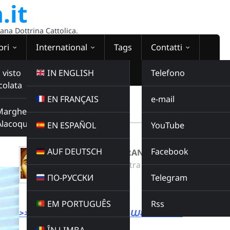
.it
sana Dottrina Cattolica.
bri
International
Tags
Contatti
 visto
IN ENGLISH
Telefono
colata
EN FRANÇAIS
e-mail
WEBRADIO
Margherita
00:00:00
Alacoque
EN ESPAÑOL
YouTube
AUF DEUTSCH
Facebook
O BELLA MIA SPERANZA
Radio Domina Nostra
ПО-РУССКИ
Telegram
MUSICA
Buy this album
EM PORTUGUÊS
Rss
>>> LINK DIRETTO ALLA WEBRADIO