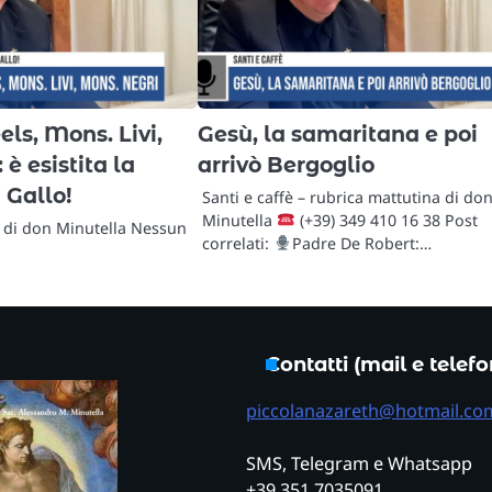
ls, Mons. Livi,
Gesù, la samaritana e poi
è esistita la
arrivò Bergoglio
 Gallo!
Santi e caffè – rubrica mattutina di do
Minutella
(+39) 349 410 16 38 Post
a di don Minutella Nessun
correlati:
Padre De Robert:…
Contatti (mail e telef
piccolanazareth@hotmail.co
SMS, Telegram e Whatsapp
+39 351 7035091