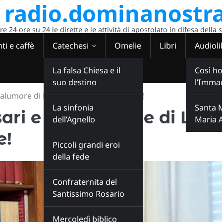
radio.dominanostra
 24 ore su 24 le dirette e le attività di apostolato in difesa della 
ti e caffè
Catechesi
Omelie
Libri
Audioli
La falsa Chiesa e il
Così ho
suo destino
l’Imma
malumore di L. Scrosati: i nodi al pettine!
La sinfonia
Santa 
sari e il malumore di L.
dell’Agnello
Maria 
e!
Piccoli grandi eroi
della fede
Confraternita del
Santissimo Rosario
Mercoledì biblico