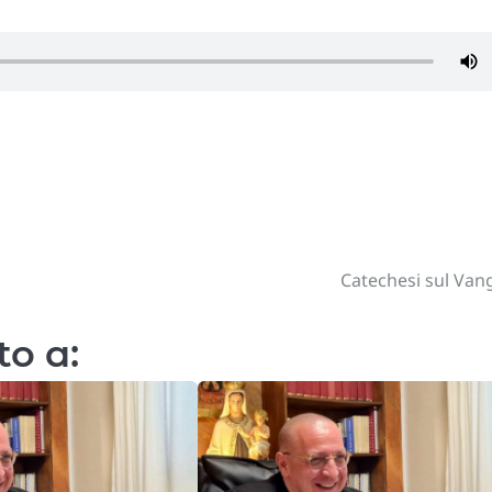
Catechesi sul Van
to a: