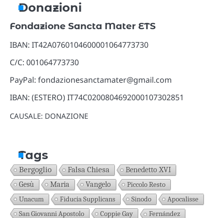
Donazioni
Fondazione Sancta Mater ETS
IBAN: IT42A0760104600001064773730
C/C: 001064773730
PayPal: fondazionesanctamater@gmail.com
IBAN: (ESTERO) IT74C0200804692000107302851
CAUSALE: DONAZIONE
Tags
Bergoglio
Falsa Chiesa
Benedetto XVI
Gesù
Maria
Vangelo
Piccolo Resto
Unacum
Fiducia Supplicans
Sinodo
Apocalisse
San Giovanni Apostolo
Coppie Gay
Fernández