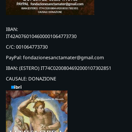
IBAN:
IT42A0760104600001064773730
C/C: 001064773730
PayPal: fondazionesanctamater@gmail.com
IBAN: (ESTERO) IT74C0200804692000107302851
CAUSALE: DONAZIONE
Libri