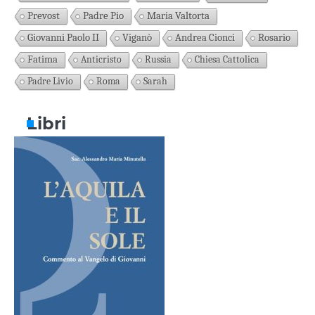
Prevost
Padre Pio
Maria Valtorta
Giovanni Paolo II
Viganò
Andrea Cionci
Rosario
Fatima
Anticristo
Russia
Chiesa Cattolica
Padre Livio
Roma
Sarah
Libri