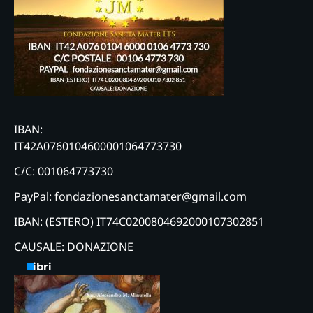
IBAN:
IT42A0760104600001064773730
C/C: 001064773730
PayPal: fondazionesanctamater@gmail.com
IBAN: (ESTERO) IT74C0200804692000107302851
CAUSALE: DONAZIONE
Libri