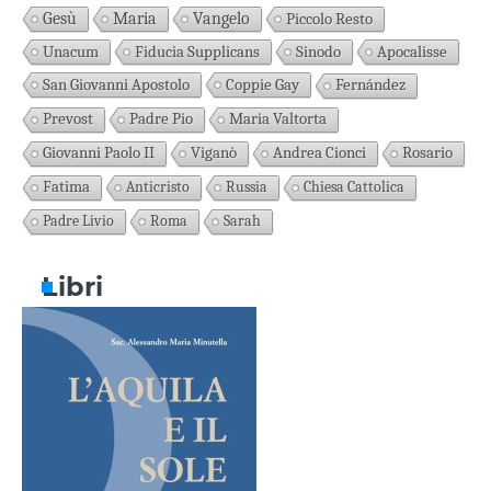
Gesù
Maria
Vangelo
Piccolo Resto
Unacum
Fiducia Supplicans
Sinodo
Apocalisse
San Giovanni Apostolo
Coppie Gay
Fernández
Prevost
Padre Pio
Maria Valtorta
Giovanni Paolo II
Viganò
Andrea Cionci
Rosario
Fatima
Anticristo
Russia
Chiesa Cattolica
Padre Livio
Roma
Sarah
Libri