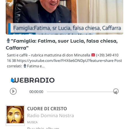
”Famiglia: Fatima, suor Lucia, falsa chiesa,
Caffarra”
Santi e caffè – rubrica mattutina di don Minutella
(+39) 349 410
16 38 https://youtube.com/live/FHX6e6ONDpU?feature=share Post
correlati:
Fatima e…
WEBRADIO
00:00:00
CUORE DI CRISTO
Radio Domina Nostra
MUSICA
Buy this album