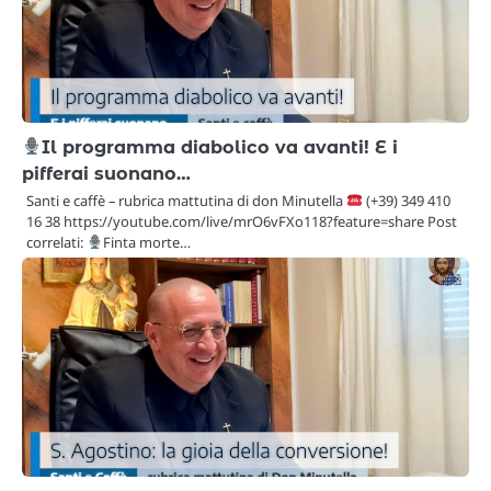
Il programma diabolico va avanti! E i
pifferai suonano…
Santi e caffè – rubrica mattutina di don Minutella
(+39) 349 410
16 38 https://youtube.com/live/mrO6vFXo118?feature=share Post
correlati:
Finta morte…