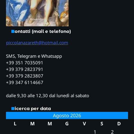
Contatti (mail e telefono)
piccolanazareth@hotmail.com
SMS, Telegram e Whatsapp
+39 351 7035091
+39 379 2823791
+39 379 2823807
+39 347 6114667
dalle 9,30 alle 12,30 dal lunedì al sabato
Ricerca per data
Agosto 2026
L
M
M
G
V
S
D
1
2