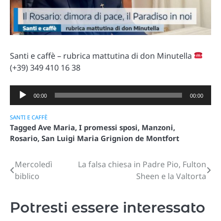
Santi e caffè – rubrica mattutina di don Minutella
(+39) 349 410 16 38
Audio
00:00
00:00
Player
SANTI E CAFFÈ
Tagged
Ave Maria
,
I promessi sposi
,
Manzoni
,
Rosario
,
San Luigi Maria Grignion de Montfort
Mercoledì
La falsa chiesa in Padre Pio, Fulton
Navigazione
biblico
Sheen e la Valtorta
articoli
Potresti essere interessato