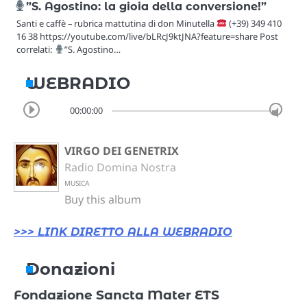
”S. Agostino: la gioia della conversione!”
Santi e caffè – rubrica mattutina di don Minutella
(+39) 349 410
16 38 https://youtube.com/live/bLRcJ9ktJNA?feature=share Post
correlati:
”S. Agostino…
WEBRADIO
00:00:00
VIRGO DEI GENETRIX
Radio Domina Nostra
MUSICA
Buy this album
>>> LINK DIRETTO ALLA WEBRADIO
Donazioni
Fondazione Sancta Mater ETS