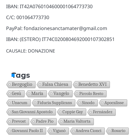
IBAN: IT42A0760104600001064773730
C/C: 001064773730
PayPal: fondazionesanctamater@gmail.com
IBAN: (ESTERO) IT74C0200804692000107302851
CAUSALE: DONAZIONE
Tags
Bergoglio
Falsa Chiesa
Benedetto XVI
Gesù
Maria
Vangelo
Piccolo Resto
Unacum
Fiducia Supplicans
Sinodo
Apocalisse
San Giovanni Apostolo
Coppie Gay
Fernández
Prevost
Padre Pio
Maria Valtorta
Giovanni Paolo II
Viganò
Andrea Cionci
Rosario