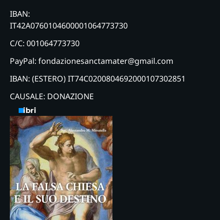
IBAN:
IT42A0760104600001064773730
C/C: 001064773730
PayPal: fondazionesanctamater@gmail.com
IBAN: (ESTERO) IT74C0200804692000107302851
CAUSALE: DONAZIONE
Libri