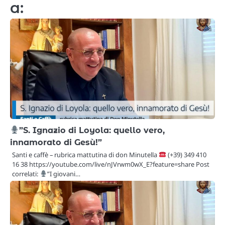
a:
”S. Ignazio di Loyola: quello vero,
innamorato di Gesù!”
Santi e caffè – rubrica mattutina di don Minutella
(+39) 349 410
16 38 https://youtube.com/live/nJVrwm0wX_E?feature=share Post
correlati:
”I giovani…