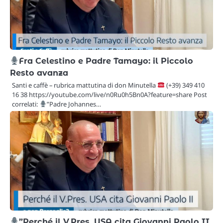
Fra Celestino e Padre Tamayo: il Piccolo
Resto avanza
Santi e caffè – rubrica mattutina di don Minutella
(+39) 349 410
16 38 https://youtube.com/live/n0Ru0h5Bn0A?feature=share Post
correlati:
”Padre Johannes…
”Perché il V.Pres. USA cita Giovanni Paolo II