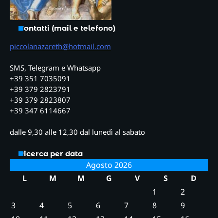
Contatti (mail e telefono)
piccolanazareth@hotmail.com
SMS, Telegram e Whatsapp
+39 351 7035091
+39 379 2823791
+39 379 2823807
+39 347 6114667
dalle 9,30 alle 12,30 dal lunedì al sabato
Ricerca per data
Agosto 2026
L
M
M
G
V
S
D
1
2
3
4
5
6
7
8
9