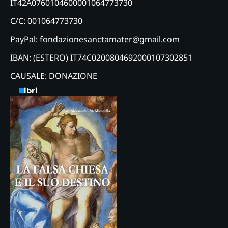
IT42A0760104600001064773730
C/C: 001064773730
PayPal: fondazionesanctamater@gmail.com
IBAN: (ESTERO) IT74C0200804692000107302851
CAUSALE: DONAZIONE
Libri