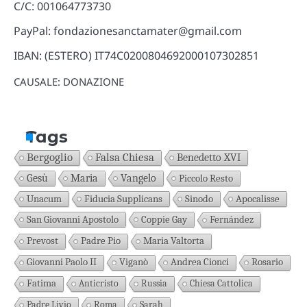
C/C: 001064773730
PayPal: fondazionesanctamater@gmail.com
IBAN: (ESTERO) IT74C0200804692000107302851
CAUSALE: DONAZIONE
Tags
Bergoglio
Falsa Chiesa
Benedetto XVI
Gesù
Maria
Vangelo
Piccolo Resto
Unacum
Fiducia Supplicans
Sinodo
Apocalisse
San Giovanni Apostolo
Coppie Gay
Fernández
Prevost
Padre Pio
Maria Valtorta
Giovanni Paolo II
Viganò
Andrea Cionci
Rosario
Fatima
Anticristo
Russia
Chiesa Cattolica
Padre Livio
Roma
Sarah