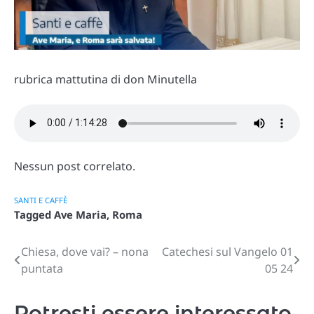
rubrica mattutina di don Minutella
Nessun post correlato.
SANTI E CAFFÈ
Tagged
Ave Maria
,
Roma
Chiesa, dove vai? – nona
Catechesi sul Vangelo 01
Navigazione
puntata
05 24
articoli
Potresti essere interessato