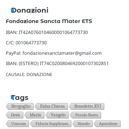
Donazioni
Fondazione Sancta Mater ETS
IBAN: IT42A0760104600001064773730
C/C: 001064773730
PayPal: fondazionesanctamater@gmail.com
IBAN: (ESTERO) IT74C0200804692000107302851
CAUSALE: DONAZIONE
Tags
Bergoglio
Falsa Chiesa
Benedetto XVI
Gesù
Maria
Vangelo
Piccolo Resto
Unacum
Fiducia Supplicans
Sinodo
Apocalisse