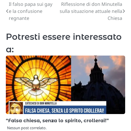
Il falso papa sui gay
Riflessione di don Minutella
Navigazione
e la confusione
sulla situazione attuale nella
articoli
regnante
Chiesa
Potresti essere interessato
a:
“Falsa chiesa, senza lo spirito, crollerai!”
Nessun post correlato.