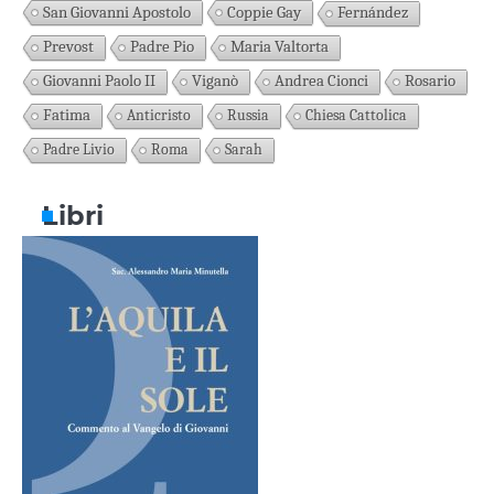
San Giovanni Apostolo
Coppie Gay
Fernández
Prevost
Padre Pio
Maria Valtorta
Giovanni Paolo II
Viganò
Andrea Cionci
Rosario
Fatima
Anticristo
Russia
Chiesa Cattolica
Padre Livio
Roma
Sarah
Libri