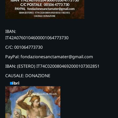
IBAN:
IT42A0760104600001064773730
C/C: 001064773730
PayPal: fondazionesanctamater@gmail.com
IBAN: (ESTERO) IT74C0200804692000107302851
CAUSALE: DONAZIONE
Libri