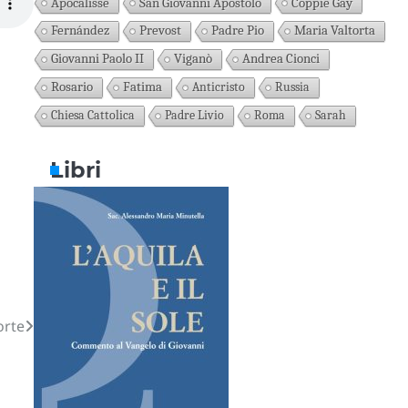
Apocalisse
San Giovanni Apostolo
Coppie Gay
Fernández
Prevost
Padre Pio
Maria Valtorta
Giovanni Paolo II
Viganò
Andrea Cionci
Rosario
Fatima
Anticristo
Russia
Chiesa Cattolica
Padre Livio
Roma
Sarah
Libri
orte