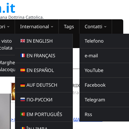
.it
sana Dottrina Cattolica.
bri
International
Tags
Contatti
 visto
IN ENGLISH
Telefono
colata
EN FRANÇAIS
e-mail
WEBRADIO
Margherita
00:00:00
Alacoque
EN ESPAÑOL
YouTube
AUF DEUTSCH
Facebook
VIRGO DEI GENETRIX
Radio Domina Nostra
ПО-РУССКИ
Telegram
MUSICA
Buy this album
EM PORTUGUÊS
Rss
>>> LINK DIRETTO ALLA WEBRADIO