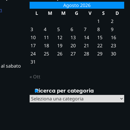
Agosto 2026
m
L
M
M
G
V
S
D
1
2
3
4
5
6
7
8
9
10
11
12
13
14
15
16
17
18
19
20
21
22
23
24
25
26
27
28
29
30
31
ì al sabato
« Ott
Ricerca per categoria
Ricerca
per
categoria