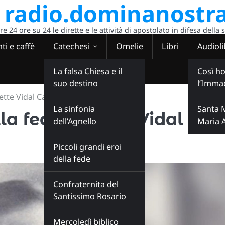
radio.dominanostra
 24 ore su 24 le dirette e le attività di apostolato in difesa della 
ti e caffè
Catechesi
Omelie
Libri
Audioli
La falsa Chiesa e il
Così ho
suo destino
l’Imma
dette Vidal Cardoso
La sinfonia
Santa 
lla fede: Odette Vidal
dell’Agnello
Maria 
Piccoli grandi eroi
della fede
Confraternita del
Santissimo Rosario
Mercoledì biblico