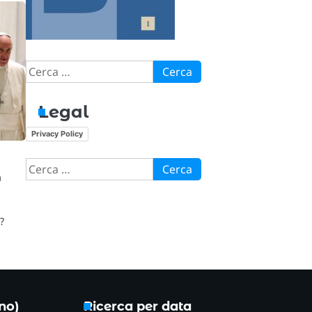
Ricerca
per:
Legal
Privacy Policy
Ricerca
a
per:
?
ono)
Ricerca per data