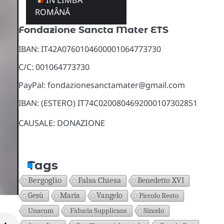
ÎN LIMBA
Donazioni
ROMÂNĂ
Fondazione Sancta Mater ETS
IBAN: IT42A0760104600001064773730
C/C: 001064773730
PayPal: fondazionesanctamater@gmail.com
IBAN: (ESTERO) IT74C0200804692000107302851
CAUSALE: DONAZIONE
Tags
Bergoglio
Falsa Chiesa
Benedetto XVI
Gesù
Maria
Vangelo
Piccolo Resto
Unacum
Fiducia Supplicans
Sinodo