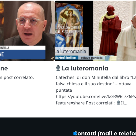
rne
La luteromania
 post correlato.
Catechesi di don Minutella dal libro “L
falsa chiesa e il suo destino” – ottava
puntata
https://youtube.com/live/kGRW6t7Z6Ps
feature=share Post correlati:
Il…
Contatti (mail e telef