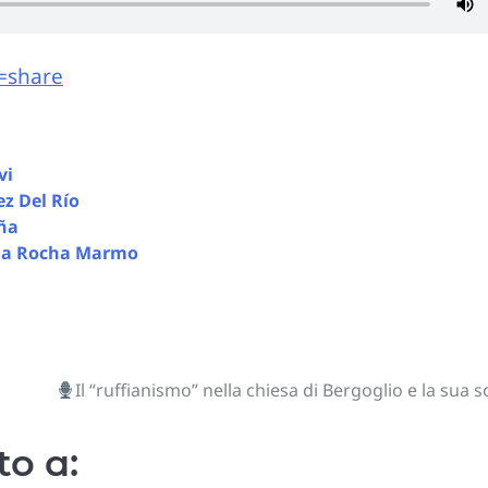
=share
vi
ez Del Río
uña
o da Rocha Marmo
Il “ruffianismo” nella chiesa di Bergoglio e la sua s
to a: