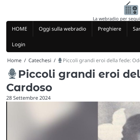
Skip
to
content
La webradio per seguire
HOME
Oggi sulla webradio
Preghiere
San
Login
Home
Catechesi
Piccoli grandi eroi della fede: O
Piccoli grandi eroi de
Cardoso
28 Settembre 2024