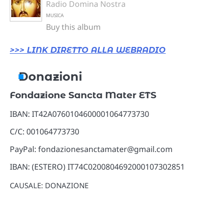
Radio Domina Nostra
MUSICA
Buy this album
>>> LINK DIRETTO ALLA WEBRADIO
Donazioni
Fondazione Sancta Mater ETS
IBAN: IT42A0760104600001064773730
C/C: 001064773730
PayPal: fondazionesanctamater@gmail.com
IBAN: (ESTERO) IT74C0200804692000107302851
CAUSALE: DONAZIONE