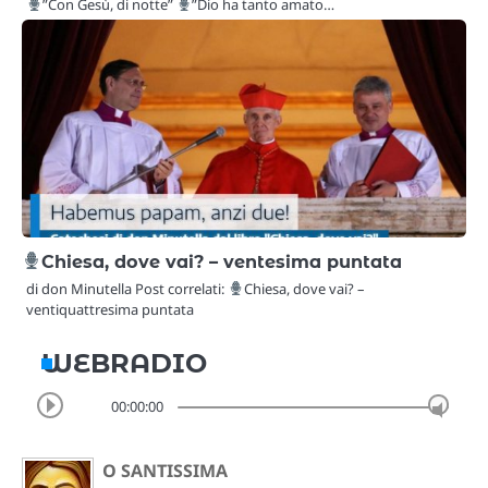
”Con Gesù, di notte”
”Dio ha tanto amato…
Chiesa, dove vai? – ventesima puntata
di don Minutella Post correlati:
Chiesa, dove vai? –
ventiquattresima puntata
WEBRADIO
00:00:00
O SANTISSIMA