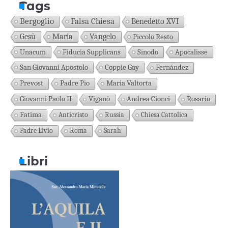
Tags
Bergoglio
Falsa Chiesa
Benedetto XVI
Gesù
Maria
Vangelo
Piccolo Resto
Unacum
Fiducia Supplicans
Sinodo
Apocalisse
San Giovanni Apostolo
Coppie Gay
Fernández
Prevost
Padre Pio
Maria Valtorta
Giovanni Paolo II
Viganò
Andrea Cionci
Rosario
Fatima
Anticristo
Russia
Chiesa Cattolica
Padre Livio
Roma
Sarah
Libri