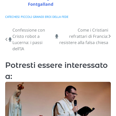
Fontgalland
CATECHESI
PICCOLI GRANDI EROI DELLA FEDE
Confessione con
Come i Cristiani
Navigazione
Cristo robot a
refrattari di Francia:
articoli
Lucerna: i passi
resistere alla falsa chiesa
dell’IA
Potresti essere interessato
a: