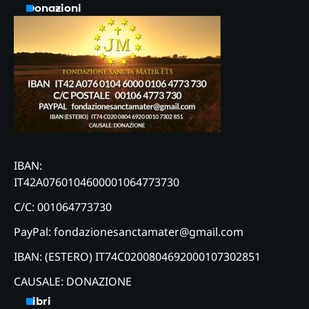
Donazioni
IBAN:
IT42A0760104600001064773730
C/C: 001064773730
PayPal: fondazionesanctamater@gmail.com
IBAN: (ESTERO) IT74C0200804692000107302851
CAUSALE: DONAZIONE
Libri