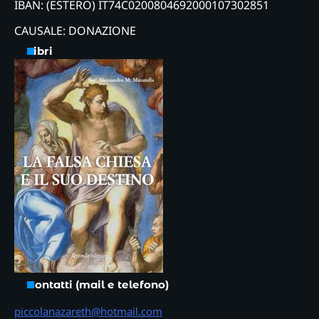
IBAN: (ESTERO) IT74C0200804692000107302851
CAUSALE: DONAZIONE
Libri
Contatti (mail e telefono)
piccolanazareth@hotmail.com