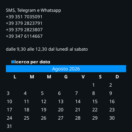
SMS, Telegram e Whatsapp
+39 351 7035091
+39 379 2823791
+39 379 2823807
+39 347 6114667
dalle 9,30 alle 12,30 dal lunedì al sabato
Ricerca per data
Agosto 2026
L
M
M
G
V
S
D
1
2
3
4
5
6
7
8
9
10
11
12
13
14
15
16
17
18
19
20
21
22
23
24
25
26
27
28
29
30
31