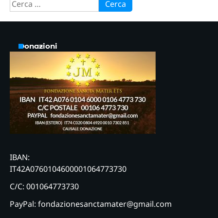
Ricerca
per:
Donazioni
IBAN:
IT42A0760104600001064773730
C/C: 001064773730
PayPal: fondazionesanctamater@gmail.com