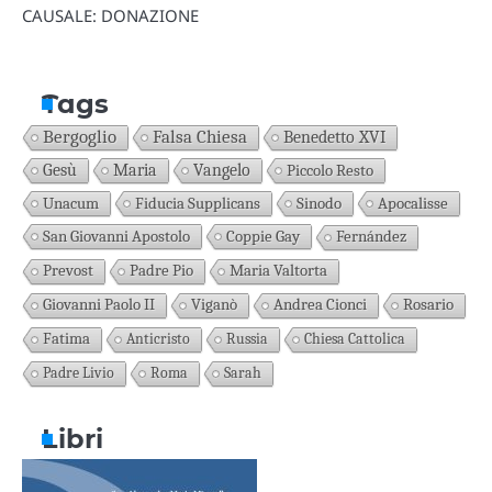
CAUSALE: DONAZIONE
Tags
Bergoglio
Falsa Chiesa
Benedetto XVI
Gesù
Maria
Vangelo
Piccolo Resto
Unacum
Fiducia Supplicans
Sinodo
Apocalisse
San Giovanni Apostolo
Coppie Gay
Fernández
Prevost
Padre Pio
Maria Valtorta
Giovanni Paolo II
Viganò
Andrea Cionci
Rosario
Fatima
Anticristo
Russia
Chiesa Cattolica
Padre Livio
Roma
Sarah
Libri