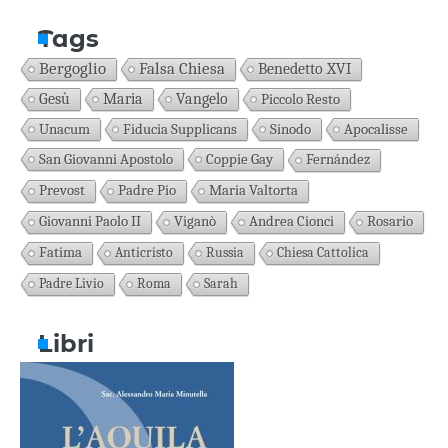
Tags
Bergoglio
Falsa Chiesa
Benedetto XVI
Gesù
Maria
Vangelo
Piccolo Resto
Unacum
Fiducia Supplicans
Sinodo
Apocalisse
San Giovanni Apostolo
Coppie Gay
Fernández
Prevost
Padre Pio
Maria Valtorta
Giovanni Paolo II
Viganò
Andrea Cionci
Rosario
Fatima
Anticristo
Russia
Chiesa Cattolica
Padre Livio
Roma
Sarah
Libri