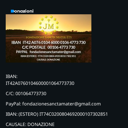
Donazioni
IBAN:
IT42A0760104600001064773730
C/C: 001064773730
PayPal: fondazionesanctamater@gmail.com
IBAN: (ESTERO) IT74C0200804692000107302851
CAUSALE: DONAZIONE