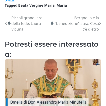
OMELIE
Tagged
Beata Vergine Maria
,
Maria
Piccoli grandi eroi
Bergoglio e la
Navigazione
della fede: Laura
“benedizione” atea. Cosa
articoli
Vicuña
c’è dietro
Potresti essere interessato
a: