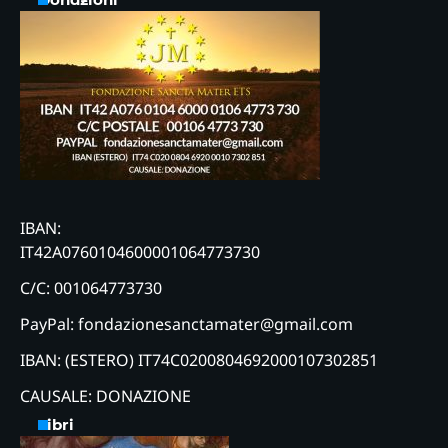
IBAN:
IT42A0760104600001064773730
C/C: 001064773730
PayPal: fondazionesanctamater@gmail.com
IBAN: (ESTERO) IT74C0200804692000107302851
CAUSALE: DONAZIONE
Libri