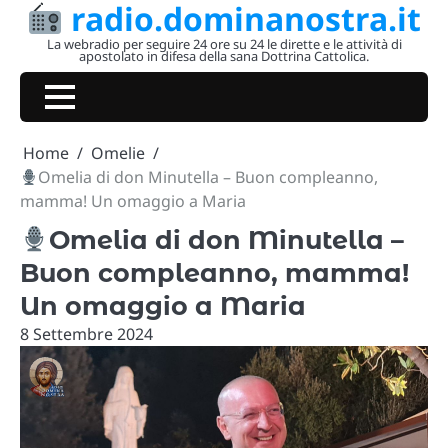
radio.dominanostra.it
Skip
to
La webradio per seguire 24 ore su 24 le dirette e le attività di
apostolato in difesa della sana Dottrina Cattolica.
content
Home
Omelie
Omelia di don Minutella – Buon compleanno,
mamma! Un omaggio a Maria
Omelia di don Minutella –
Buon compleanno, mamma!
Un omaggio a Maria
8 Settembre 2024