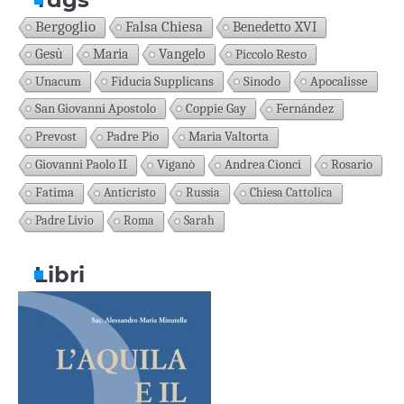
Bergoglio
Falsa Chiesa
Benedetto XVI
Gesù
Maria
Vangelo
Piccolo Resto
Unacum
Fiducia Supplicans
Sinodo
Apocalisse
San Giovanni Apostolo
Coppie Gay
Fernández
Prevost
Padre Pio
Maria Valtorta
Giovanni Paolo II
Viganò
Andrea Cionci
Rosario
Fatima
Anticristo
Russia
Chiesa Cattolica
Padre Livio
Roma
Sarah
Libri