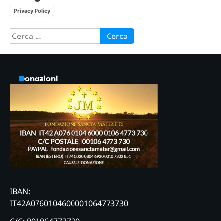
Privacy Policy
Ricerca
per:
Donazioni
IBAN:
IT42A0760104600001064773730