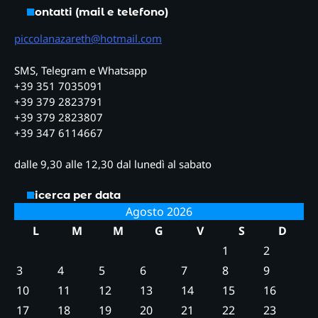
Contatti (mail e telefono)
piccolanazareth@hotmail.com
SMS, Telegram e Whatsapp
+39 351 7035091
+39 379 2823791
+39 379 2823807
+39 347 6114667
dalle 9,30 alle 12,30 dal lunedì al sabato
Ricerca per data
Agosto 2026
L
M
M
G
V
S
D
1
2
3
4
5
6
7
8
9
10
11
12
13
14
15
16
17
18
19
20
21
22
23