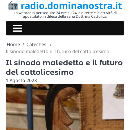
radio.dominanostra.it
Skip
to
La webradio per seguire 24 ore su 24 le dirette e le attività di
apostolato in difesa della sana Dottrina Cattolica.
content
Home
Catechesi
Il sinodo maledetto e il futuro del cattolicesimo
Il sinodo maledetto e il futuro
del cattolicesimo
1 Agosto 2023