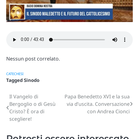
Nessun post correlato.
CATECHESI
Tagged
Sinodo
Il Vangelo di
Papa Benedetto XVI e la sua
Navigazione
Bergoglio o di Gesù
via d’uscita. Conversazione
articoli
Cristo? È ora di
con Andrea Cionci
scegliere!
Potresti essere interessato