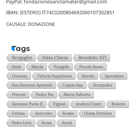
PayPal: fondazionesanctamater@gmail.com
IBAN: (ESTERO) IT74C0200804692000107302851
CAUSALE: DONAZIONE
Tags
Bergoglio
Falsa Chiesa
Benedetto XVI
Gesù
Maria
Vangelo
Piccolo Resto
Unacum
Fiducia Supplicans
Sinodo
Apocalisse
San Giovanni Apostolo
Coppie Gay
Fernández
Prevost
Padre Pio
Maria Valtorta
Giovanni Paolo II
Viganò
Andrea Cionci
Rosario
Fatima
Anticristo
Russia
Chiesa Cattolica
Padre Livio
Roma
Sarah