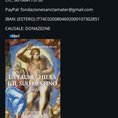
C/C: 001064773730
PayPal: fondazionesanctamater@gmail.com
IBAN: (ESTERO) IT74C0200804692000107302851
CAUSALE: DONAZIONE
Libri