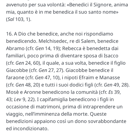
avvenuto per sua volontà: «Benedici il Signore, anima
mia, quanto è in me benedica il suo santo nome»
(
Sal
103, 1).
16. A Dio che benedice, anche noi rispondiamo
benedicendo. Melchisedec, re di Salem, benedice
Abramo (cfr.
Gen
14, 19); Rebecca è benedetta dai
familiari, poco prima di diventare sposa di Isacco
(cfr.
Gen
24, 60), il quale, a sua volta, benedice il figlio
Giacobbe (cfr.
Gen
27, 27). Giacobbe benedice il
faraone (cfr.
Gen
47, 10), i nipoti Efraim e Manasse
(cfr.
Gen
48, 20) e tutti i suoi dodici figli (cfr.
Gen
49, 28).
Mosè e Aronne benedicono la comunità (cfr.
Es
39,
43;
Lev
9, 22). I capifamiglia benedicono i figli in
occasione di matrimoni, prima di intraprendere un
viaggio, nell’imminenza della morte. Queste
benedizioni appaiono così un dono sovrabbondante
ed incondizionato.