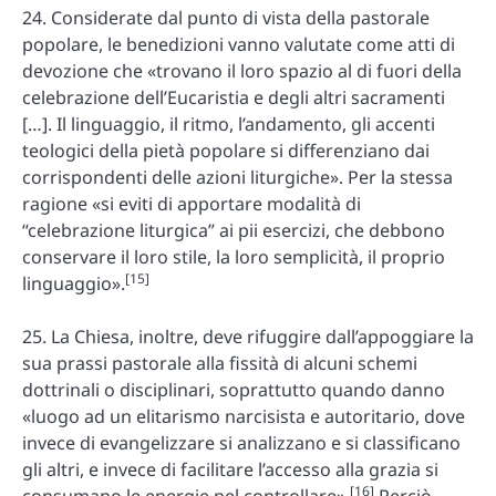
24. Considerate dal punto di vista della pastorale
popolare, le benedizioni vanno valutate come atti di
devozione che «trovano il loro spazio al di fuori della
celebrazione dell’Eucaristia e degli altri sacramenti
[…]. Il linguaggio, il ritmo, l’andamento, gli accenti
teologici della pietà popolare si differenziano dai
corrispondenti delle azioni liturgiche». Per la stessa
ragione «si eviti di apportare modalità di
“celebrazione liturgica” ai pii esercizi, che debbono
conservare il loro stile, la loro semplicità, il proprio
[15]
linguaggio».
25. La Chiesa, inoltre, deve rifuggire dall’appoggiare la
sua prassi pastorale alla fissità di alcuni schemi
dottrinali o disciplinari, soprattutto quando danno
«luogo ad un elitarismo narcisista e autoritario, dove
invece di evangelizzare si analizzano e si classificano
gli altri, e invece di facilitare l’accesso alla grazia si
[16]
consumano le energie nel controllare».
Perciò,