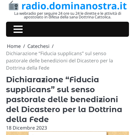
radio.dominanostra.it
Skip
to
La webradio per seguire 24 ore su 24 le dirette e le attività di
apostolato in difesa della sana Dottrina Cattolica.
content
Home
Catechesi
Dichiarazione “Fiducia supplicans” sul senso
pastorale delle benedizioni del Dicastero per la
Dottrina della Fede
Dichiarazione “Fiducia
supplicans” sul senso
pastorale delle benedizioni
del Dicastero per la Dottrina
della Fede
18 Dicembre 2023