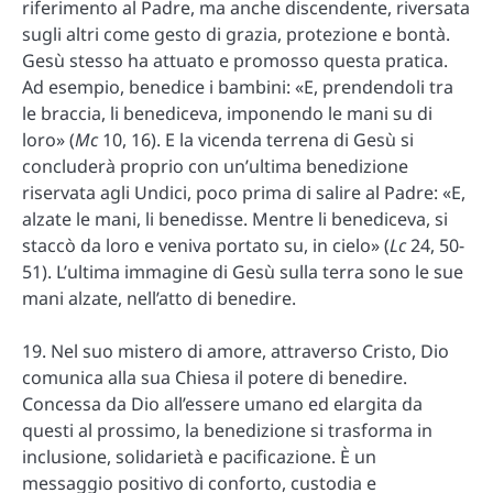
riferimento al Padre, ma anche discendente, riversata
sugli altri come gesto di grazia, protezione e bontà.
Gesù stesso ha attuato e promosso questa pratica.
Ad esempio, benedice i bambini: «E, prendendoli tra
le braccia, li benediceva, imponendo le mani su di
loro» (
Mc
10, 16). E la vicenda terrena di Gesù si
concluderà proprio con un’ultima benedizione
riservata agli Undici, poco prima di salire al Padre: «E,
alzate le mani, li benedisse. Mentre li benediceva, si
staccò da loro e veniva portato su, in cielo» (
Lc
24, 50-
51). L’ultima immagine di Gesù sulla terra sono le sue
mani alzate, nell’atto di benedire.
19. Nel suo mistero di amore, attraverso Cristo, Dio
comunica alla sua Chiesa il potere di benedire.
Concessa da Dio all’essere umano ed elargita da
questi al prossimo, la benedizione si trasforma in
inclusione, solidarietà e pacificazione. È un
messaggio positivo di conforto, custodia e