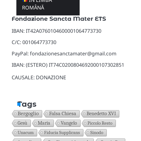
ÎN LIMBA
Donazioni
ROMÂNĂ
Fondazione Sancta Mater ETS
IBAN: IT42A0760104600001064773730
C/C: 001064773730
PayPal: fondazionesanctamater@gmail.com
IBAN: (ESTERO) IT74C0200804692000107302851
CAUSALE: DONAZIONE
Tags
Bergoglio
Falsa Chiesa
Benedetto XVI
Gesù
Maria
Vangelo
Piccolo Resto
Unacum
Fiducia Supplicans
Sinodo