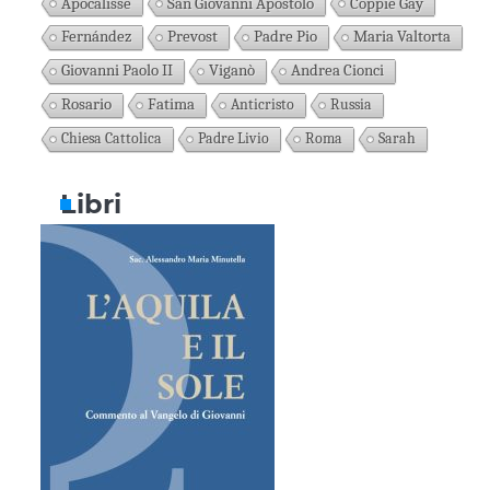
Apocalisse
San Giovanni Apostolo
Coppie Gay
Fernández
Prevost
Padre Pio
Maria Valtorta
Giovanni Paolo II
Viganò
Andrea Cionci
Rosario
Fatima
Anticristo
Russia
Chiesa Cattolica
Padre Livio
Roma
Sarah
Libri