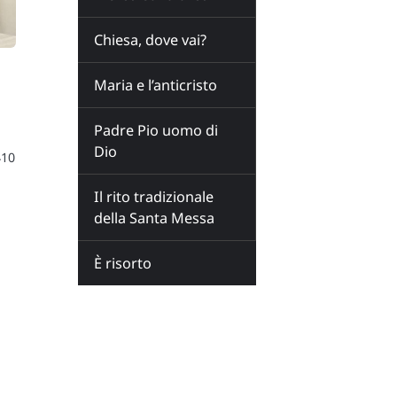
Chiesa, dove vai?
Maria e l’anticristo
Padre Pio uomo di
Dio
410
Il rito tradizionale
della Santa Messa
È risorto