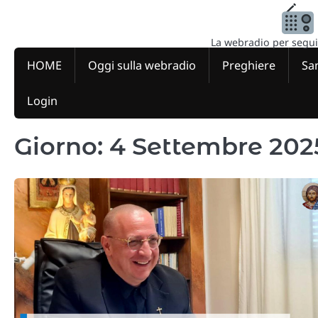
Skip
to
content
La webradio per seguire
HOME
Oggi sulla webradio
Preghiere
San
Login
Giorno:
4 Settembre 202