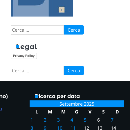
Ricerca
per:
Legal
Privacy Policy
Ricerca
per:
ono)
Ricerca per data
Settembre 2025
m
L
M
M
G
V
S
D
1
2
3
4
5
6
7
8
9
10
11
12
13
14