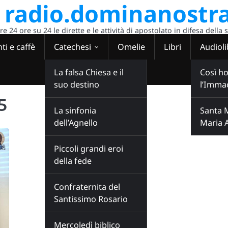
radio.dominanostra
 24 ore su 24 le dirette e le attività di apostolato in difesa della 
ti e caffè
Catechesi
Omelie
Libri
Audioli
La falsa Chiesa e il
Così ho
suo destino
l’Imma
5
La sinfonia
Santa 
dell’Agnello
Maria 
Piccoli grandi eroi
della fede
Confraternita del
Santissimo Rosario
Mercoledì biblico