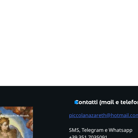
Contatti (mail e telef
piccolanazareth@hotmail.co
SMS, Telegram e Whatsapp
+39 351 7035091