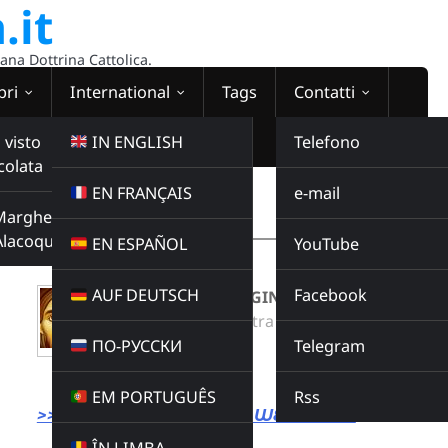
.it
sana Dottrina Cattolica.
bri
International
Tags
Contatti
 visto
IN ENGLISH
Telefono
colata
EN FRANÇAIS
e-mail
WEBRADIO
Margherita
00:00:00
Alacoque
EN ESPAÑOL
YouTube
AUF DEUTSCH
Facebook
SALVE DOLCE VERGINE A CAPPELLA
Radio Domina Nostra
ПО-РУССКИ
Telegram
MUSICA
Buy this album
EM PORTUGUÊS
Rss
>>> LINK DIRETTO ALLA WEBRADIO