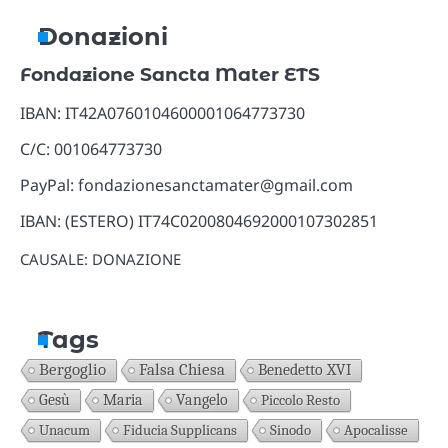
Donazioni
Fondazione Sancta Mater ETS
IBAN: IT42A0760104600001064773730
C/C: 001064773730
PayPal: fondazionesanctamater@gmail.com
IBAN: (ESTERO) IT74C0200804692000107302851
CAUSALE: DONAZIONE
Tags
Bergoglio
Falsa Chiesa
Benedetto XVI
Gesù
Maria
Vangelo
Piccolo Resto
Unacum
Fiducia Supplicans
Sinodo
Apocalisse