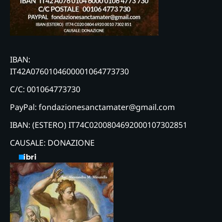
IBAN:
IT42A0760104600001064773730
C/C: 001064773730
PayPal: fondazionesanctamater@gmail.com
IBAN: (ESTERO) IT74C0200804692000107302851
CAUSALE: DONAZIONE
Libri