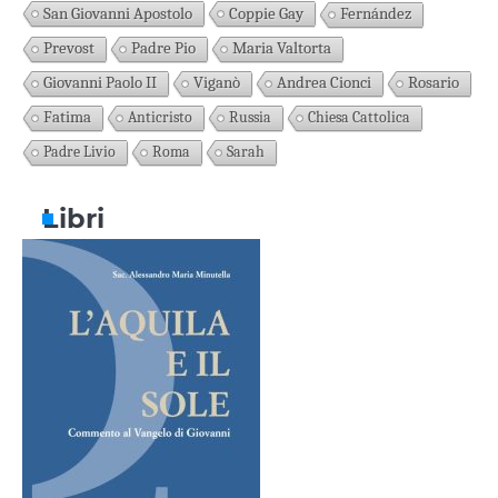
San Giovanni Apostolo
Coppie Gay
Fernández
Prevost
Padre Pio
Maria Valtorta
Giovanni Paolo II
Viganò
Andrea Cionci
Rosario
Fatima
Anticristo
Russia
Chiesa Cattolica
Padre Livio
Roma
Sarah
Libri