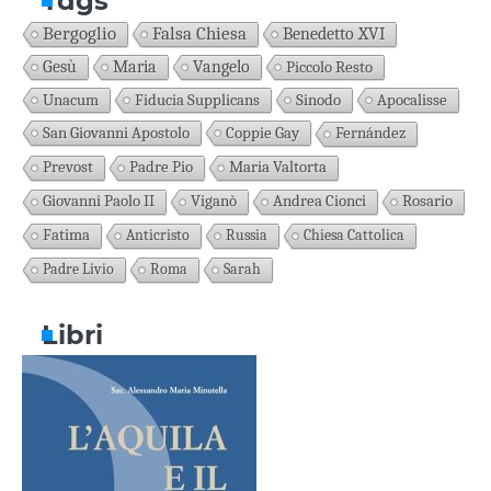
Tags
Bergoglio
Falsa Chiesa
Benedetto XVI
Gesù
Maria
Vangelo
Piccolo Resto
Unacum
Fiducia Supplicans
Sinodo
Apocalisse
San Giovanni Apostolo
Coppie Gay
Fernández
Prevost
Padre Pio
Maria Valtorta
Giovanni Paolo II
Viganò
Andrea Cionci
Rosario
Fatima
Anticristo
Russia
Chiesa Cattolica
Padre Livio
Roma
Sarah
Libri