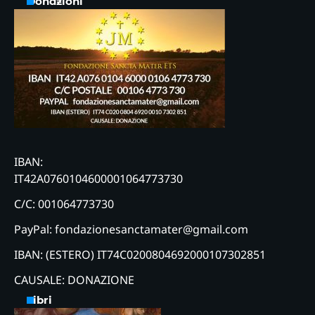
Donazioni
IBAN:
IT42A0760104600001064773730
C/C: 001064773730
PayPal: fondazionesanctamater@gmail.com
IBAN: (ESTERO) IT74C0200804692000107302851
CAUSALE: DONAZIONE
Libri