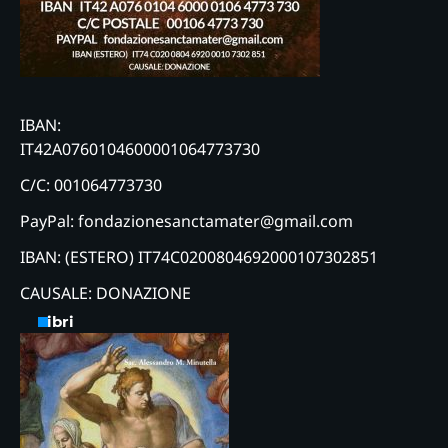
IBAN:
IT42A0760104600001064773730
C/C: 001064773730
PayPal: fondazionesanctamater@gmail.com
IBAN: (ESTERO) IT74C0200804692000107302851
CAUSALE: DONAZIONE
Libri