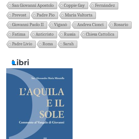
San Giovanni Apostolo
Coppie Gay
Fernández
Prevost
Padre Pio
Maria Valtorta
Giovanni Paolo II
Viganò
Andrea Cionci
Rosario
Fatima
Anticristo
Russia
Chiesa Cattolica
Padre Livio
Roma
Sarah
Libri